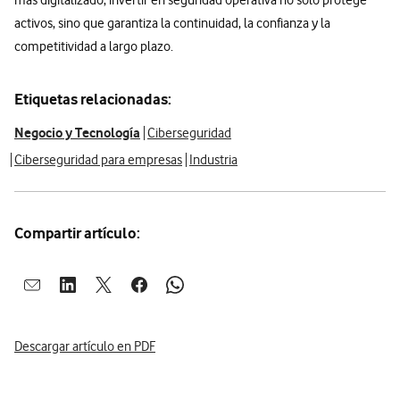
activos, sino que garantiza la continuidad, la confianza y la
competitividad a largo plazo.
Etiquetas relacionadas:
Negocio y Tecnología
Ciberseguridad
Ciberseguridad para empresas
Industria
Compartir artículo:
Abrir ventana para compartir en mail
Abrir ventana para compartir en linkedin
Abrir ventana para compartir en twitter
Abrir ventana para compartir en facebook
Abrir ventana para compartir en whatsap
Descargar artículo en PDF