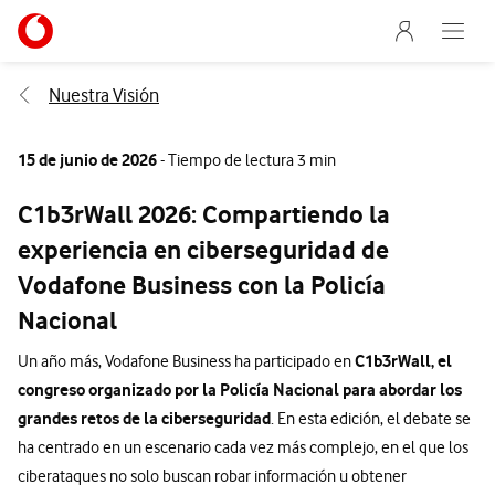
Menu nave
Ir a la pagina principal de vodafone.es
Abre e
Menu navegación Segmento
Nuestra Visión
15 de junio de 2026
- Tiempo de lectura 3 min
C1b3rWall 2026: Compartiendo la
experiencia en ciberseguridad de
Vodafone Business con la Policía
Nacional
C1b3rWall, el
Un año más, Vodafone Business ha participado en
congreso organizado por la Policía Nacional para abordar los
grandes retos de la ciberseguridad
. En esta edición, el debate se
ha centrado en un escenario cada vez más complejo, en el que los
ciberataques no solo buscan robar información u obtener