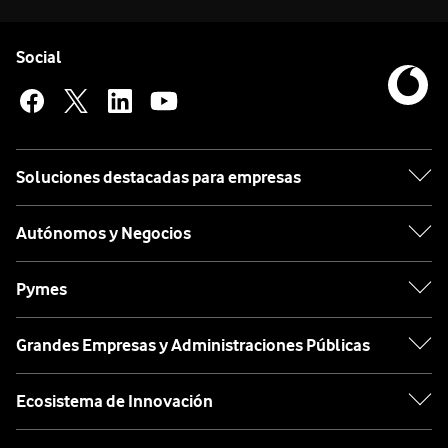
Pie de página de Vodafone
Enlaces a las redes sociales de Vodafone
Social
Soluciones destacadas para empresas
Autónomos y Negocios
Pymes
Grandes Empresas y Administraciones Públicas
Ecosistema de Innovación