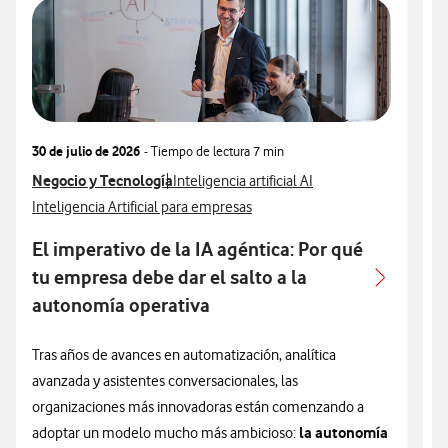
30 de julio de 2026
- Tiempo de lectura
7 min
3
Ver más articulos relacionados con
Negocio y Tecnología
Ver más artículos con
V
N
Inteligencia artificial AI
Ver más artículos con
V
Inteligencia Artificial para empresas
I
El imperativo de la IA agéntica: Por qué
A
tu empresa debe dar el salto a la
autonomía operativa
L
e
Tras años de avances en automatización, analítica
u
avanzada y asistentes conversacionales, las
e
organizaciones más innovadoras están comenzando a
la autonomía
a
adoptar un modelo mucho más ambicioso: