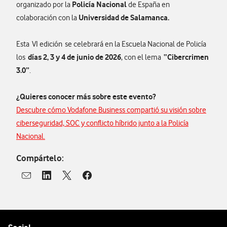
Policía Nacional
organizado por la
de España en
Universidad de Salamanca.
colaboración con la
Esta VI edición se celebrará en la Escuela Nacional de Policía
días 2, 3 y 4 de junio de 2026
“Cibercrimen
los
, con el lema
3.0”
.
¿Quieres conocer más sobre este evento?
Descubre cómo Vodafone Business compartió su visión sobre
ciberseguridad, SOC y conflicto híbrido junto a la Policía
Nacional.
Compártelo:
Abrir ventana para compartir en mail
Abrir ventana para compartir en linkedin
Abrir ventana para compartir en twitter
Abrir ventana para compartir en facebook
Pie de página de Vodafone