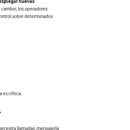
desplegar nuevas
n cambio, los operadores
control sobre determinados
 es crítica.
?
necesita llamadas, mensajería