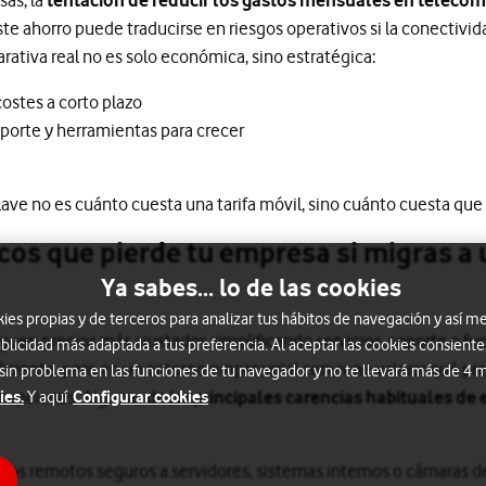
e ahorro puede traducirse en riesgos operativos si la conectivida
rativa real no es solo económica, sino estratégica:
ostes a corto plazo
porte y herramientas para crecer
lave no es cuánto cuesta una tarifa móvil, sino cuánto cuesta que f
ticos que pierde tu empresa si migras a
Ya sabes... lo de las cookies
s propias y de terceros para analizar tus hábitos de navegación y así me
guen precios más ajustados simplificando servicios, soporte o fu
blicidad más adaptada a tus preferencia. Al aceptar las cookies consiente
ficiente, pero en un entorno empresarial conviene valorar qué pr
 sin problema en las funciones de tu navegador y no te llevará más de 4
rrupciones. Algunas de las
principales carencias habituales de 
ies.
Configurar cookies
Y aquí
ccesos remotos seguros a servidores, sistemas internos o cámaras de