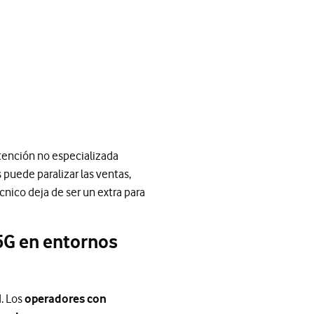
tención no especializada
puede paralizar las ventas,
écnico deja de ser un extra para
 5G en entornos
. Los
operadores con