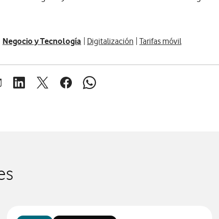
Negocio y Tecnología
Digitalización
Tarifas móvil
brir ventana para compartir en mail
Abrir ventana para compartir en linkedin
Abrir ventana para compartir en twitter
Abrir ventana para compartir en facebook
Abrir ventana para compartir en whats
es