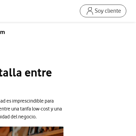
Soy cliente
Ir a la pagina acceso
Mi Vodafone Business
um
Mis Facturas
s
Solucionar averías
Dispositivos
talla entre
Repara tu móvil
Mis productos
Consumo
dad es imprescindible para
entre una tarifa low-cost y una
uidad del negocio.