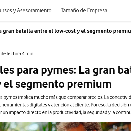
positivos de escritorio
ursos y Asesoramiento
Tamaño de Empresa
istema de Innovación
Ir a Autónomos y Negocios
a gran batalla entre el low-cost y el segmento premi
 Nuestra Visión
Ir a Pequeñas y Medianas Empresa
rmes y Estudios
Ir a Grandes Empresas y AA.PP.
de lectura 4 min
riencia de clientes
les para pymes: La gran ba
tos y webinars
 y el segmento premium
para pymes implica mucho más que comparar precios. La conectivi
herramientas digitales y atención al cliente. Por eso, la decisión 
un impacto directo en la productividad, la seguridad y la contin