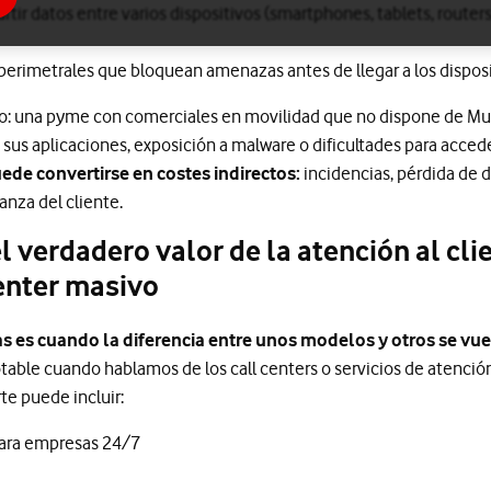
tir datos entre varios dispositivos (smartphones, tablets, routers
s perimetrales que bloquean amenazas antes de llegar a los dispos
: una pyme con comerciales en movilidad que no dispone de Mult
 sus aplicaciones, exposición a malware o dificultades para acced
uede convertirse en costes indirectos:
incidencias, pérdida de d
ianza del cliente.
el verdadero valor de la atención al c
Center masivo
s es cuando la diferencia entre unos modelos y otros se v
able cuando hablamos de los call centers o servicios de atención 
te puede incluir:
para empresas 24/7