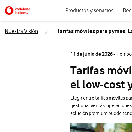
Menu navegación principal. Para dis
Ir a la pagina principal de vodafone.es
Productos y servicios
Rec
Ver todos los servicios
Ecos
Nuestra Visión
Tarifas móviles para pymes: L
Conectividad
Blog
Ciberseguridad
Info
11 de junio de 2026
- Tiempo 
Soluciones IoT
Expe
Tarifas móvi
IA para empresas
Even
el low-cost
Workplace
Soluciones de negocio
Elegir entre tarifas móviles 
gestionar ventas, operaciones, 
Servicios Cloud
solución premium puede tener 