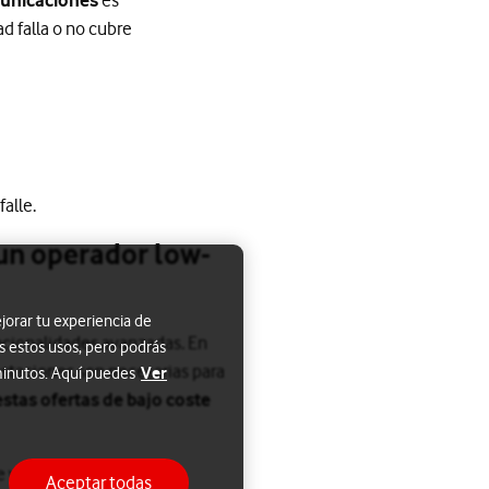
d falla o no cubre
alle.
 un operador low-
jorar tu experiencia de
ncionalidades avanzadas. En
s estos usos, pero podrás
estaciones son necesarias para
Ver
 minutos. Aquí puedes
estas ofertas de bajo coste
 vigilancia
Aceptar todas