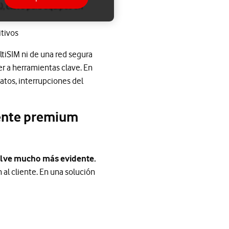
), clave para equipos en
itivos
iSIM ni de una red segura
er a herramientas clave. En
atos, interrupciones del
liente premium
uelve mucho más evidente.
al cliente. En una solución