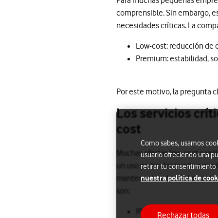
comprensible. Sin embargo, est
necesidades críticas. La compa
Low-cost: reducción de c
Premium: estabilidad, so
Por este motivo, la pregunta c
Los servicios crí
cost
Como sabes, usamos cookie
Muchas ofertas low-cost consi
usuario ofreciendo una pu
un uso particular puede ser su
retirar tu consentimiento
mantener la actividad sin inte
nuestra política de cook
son:
IP fija: esencial para a
Rechazar todas