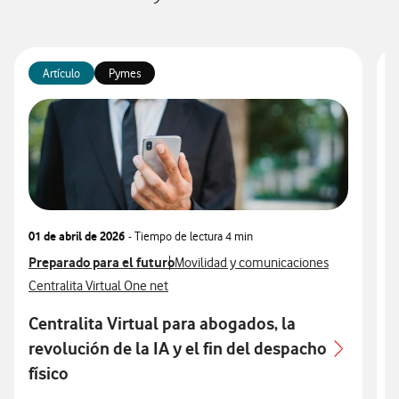
Artículo
Pymes
01 de abril de 2026
- Tiempo de lectura
4 min
1
Ver más articulos relacionados con
Preparado para el futuro
Ver más artículos con
V
P
Movilidad y comunicaciones
Ver más artículos con
V
Centralita Virtual One net
G
Centralita Virtual para abogados, la
revolución de la IA y el fin del despacho
s
físico