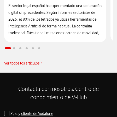
El sector legal español ha experimentado una aceleración
E
digital sin precedentes. Según informes sectoriales de
e
2026,
el 80% de los letrados ya utiliza herramientas de
p
Inteligencia Artificial de forma habitual
. La centralita
v
tradicional física tiene limitaciones: carece de movilidad,
h
no se integra con el software de gestión (CRM) y genera
r
información aislada entre distintas herramientas que
e
impiden una trazabilidad clara de la información del
d
cliente.
Ver todos los artículos
E
La migración hacia centralitas virtuales, que integran la
l
y
telefonía móvil y sistemas VoIP (Voice over IP), permite
d
que el número de cabecera del despacho acompañe al
Contacta con nosotros: Centro de
abogado en su smartphone, tablet u ordenador,
s
conocimiento de V-Hub
eliminando la barrera entre la oficina y el juzgado.
Sí, soy
cliente de Vodafone