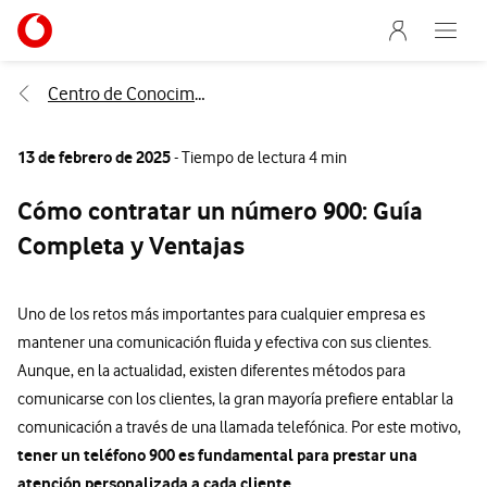
Menu nave
Ir a la pagina principal de vodafone.es
Abre e
Menu navegación Segmento
Centro de Conocimiento
13 de febrero de 2025
- Tiempo de lectura 4 min
Cómo contratar un número 900: Guía
Completa y Ventajas
Uno de los retos más importantes para cualquier empresa es
mantener una comunicación fluida y efectiva con sus clientes.
Aunque, en la actualidad, existen diferentes métodos para
comunicarse con los clientes, la gran mayoría prefiere entablar la
comunicación a través de una llamada telefónica. Por este motivo,
tener un teléfono 900 es fundamental para prestar una
atención personalizada a cada cliente.