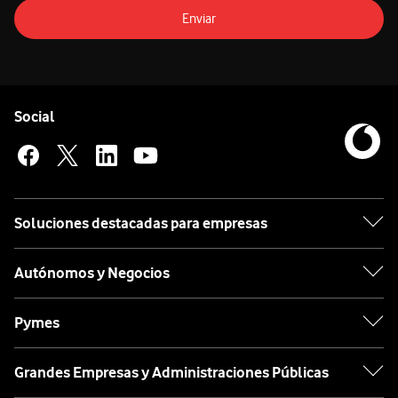
Enviar
Pie de página de Vodafone
Enlaces a las redes sociales de Vodafone
Social
Soluciones destacadas para empresas
Autónomos y Negocios
Pymes
Grandes Empresas y Administraciones Públicas