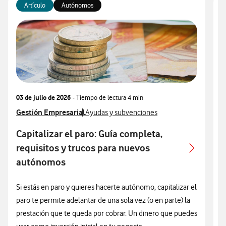
Artículo
Autónomos
03 de julio de 2026
- Tiempo de lectura
4 min
1
Ver más articulos relacionados con
Gestión Empresarial
Ver más artículos con
V
G
Ayudas y subvenciones
Capitalizar el paro: Guía completa,
G
requisitos y trucos para nuevos
autónomos
Si estás en paro y quieres hacerte autónomo, capitalizar el
L
paro te permite adelantar de una sola vez (o en parte) la
a
prestación que te queda por cobrar. Un dinero que puedes
e