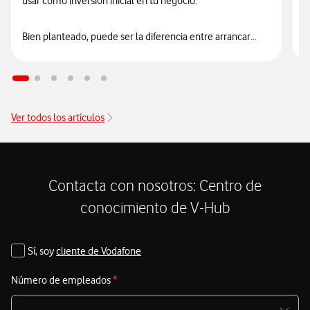
usar como inversión inicial en tu negocio.
p
H
Bien planteado, puede ser la diferencia entre arrancar
justo de liquidez… o empezar con una base más sólida.
E
d
e
Ver todos los artículos
Contacta con nosotros: Centro de
conocimiento de V-Hub
Sí, soy
cliente de Vodafone
Número de empleados
*