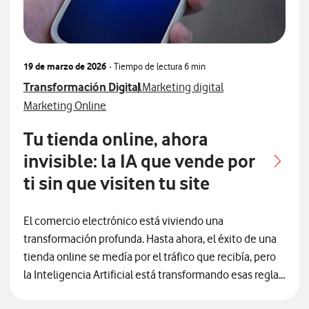
19 de marzo de 2026
- Tiempo de lectura
6 min
Ver más articulos relacionados con
Ver más artículos con
Transformación Digital
Marketing digital
Ver más artículos con
Marketing Online
Tu tienda online, ahora
invisible: la IA que vende por
ti sin que visiten tu site
El comercio electrónico está viviendo una
transformación profunda. Hasta ahora, el éxito de una
tienda online se medía por el tráfico que recibía, pero
la Inteligencia Artificial está transformando esas reglas:
ya no solo ayuda a los usuarios a encontrar productos,