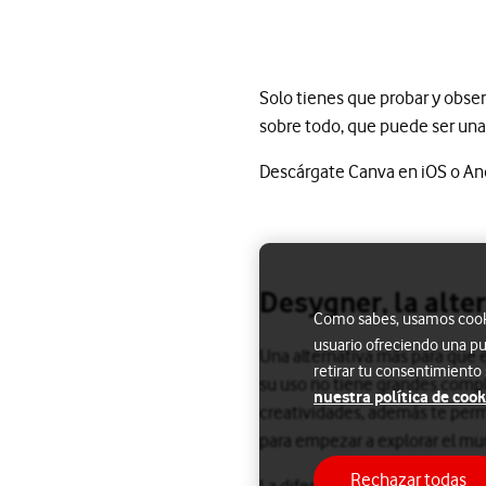
Solo tienes que probar y obser
sobre todo, que puede ser una
Descárgate Canva en iOS o An
Desygner, la alte
Como sabes, usamos cookie
usuario ofreciendo una pu
Una alternativa más para que el
retirar tu consentimiento
su uso no tiene grandes compli
nuestra política de cook
creatividades, además te perm
para empezar a explorar el mun
Rechazar todas