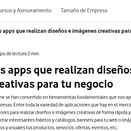
positivos de escritorio
ursos y Asesoramiento
Tamaño de Empresa
istema de Innovación
Ir a Autónomos y Negocios
s apps que realizan diseños e imágenes creativas par
 Nuestra Visión
Ir a Pequeñas y Medianas Empresa
rmes y Estudios
Ir a Grandes Empresas y AA.PP.
po de lectura 2 min
riencia de clientes
s apps que realizan diseño
tos y webinars
eativas para tu negocio
e se han convertido en herramientas fundamentales que nos ayuda
presas. Entre toda la variedad de aplicaciones que hay en el mer
ores para realizar diseños e imágenes creativas de forma rápida y
rear interesantes folletos y catálogos, banners para tu web o imá
 y visuales tus productos, servicios, ofertas, eventos, etc.