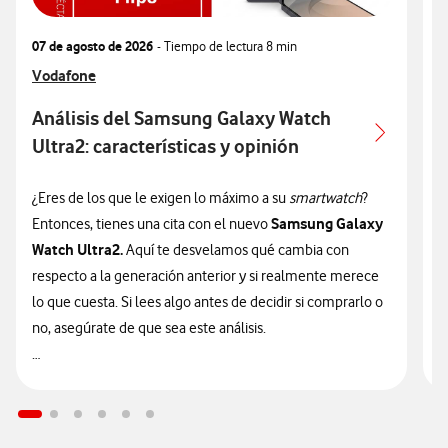
07 de agosto de 2026
- Tiempo de lectura
8 min
0
Ver más articulos relacionados con
Vodafone
V
V
Análisis del Samsung Galaxy Watch
Ultra2: características y opinión
c
¿Eres de los que le exigen lo máximo a su
smartwatch
?
¿
Samsung Galaxy
Entonces, tienes una cita con el nuevo
n
Watch Ultra2.
Aquí te desvelamos qué cambia con
v
respecto a la generación anterior y si realmente merece
d
lo que cuesta. Si lees algo antes de decidir si comprarlo o
t
no, asegúrate de que sea este análisis.

🔥 ¡ATENCIÓN! En Vodafone puedes hacerte con el nuevo
n
Galaxy Watch Ultra2 financiado
sin intereses desde solo
9
14€/mes junto a tu tarifa.