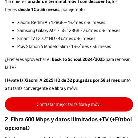
añadir un terminal móvil con descuento
Y si quieres
, los
desde 1€ x 36 meses
tienes
, por ejemplo:
Xiaomi Redmi A5 128GB – 1€/mes x 36 meses
Samsung Galaxy A017 5G 128GB - 2€/mes x 36 meses
Smart TV LG 32” HD - 4€/mes x 36 meses
Play Station 5 Modelo Slim - 13€/mes x 36 meses
Back to School 2024/2025
¿Prefieres aprovechar el
para renovar
la TV?
Xiaomi A 2025 HD de 32 pulgadas por 5€ al mes
Llévate la
junto
a tu tarifa convergente de fibra y móvil.
Contratar mejor tarifa fibra y móvil
2. Fibra 600 Mbps y datos ilimitados +TV (+Fútbol
opcional)