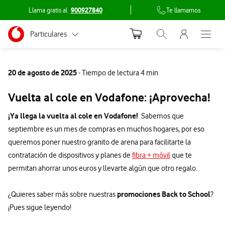
Llama gratis al
900927840
Te llamamos
Menu nave
Ir a la pagina principal de vodafone.es
Menu navegación Segmento
Particulares
Abrir buscador. Abr
Abre e
Conéctate
Autónomos
20 de agosto de 2025
- Tiempo de lectura 4 min
Pymes
Vuelta al cole en Vodafone: ¡Aprovecha!
Grandes empresas
¡Ya llega la vuelta al cole en Vodafone!
Sabemos que
y AA.PP.
septiembre es un mes de compras en muchos hogares, por eso
queremos poner nuestro granito de arena para facilitarte la
contratación de dispositivos y planes de
fibra + móvil
que te
permitan ahorrar unos euros y llevarte algún que otro regalo.
promociones Back to School
¿Quieres saber más sobre nuestras
?
¡Pues sigue leyendo!