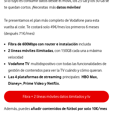
Si lo tuyo es consumir datos desde el móvil, los 25 GB y los 50 GB se
datos móviles
te quedan cortos. ¡Necesitas más
!
Te presentamos el plan más completo de Vodafone para esta
vuelta al cole. Te costará solo 49€/mes los primeros 6 meses
(después 71€/mes):
Fibra de 600Mbps con router e instalación
incluida
2 líneas móviles ilimitadas
, con 150GB cada una a máxima
velocidad
Vodafone TV
multidispositivo con todas las funcionalidades de
gestión de contenidos para ver la TV cuándo y cómo quieran.
Las 4 plataformas de streaming
HBO Max,
principales:
Disney+, Prime Video y Netflix.
Fibra + 2 líneas móviles datos ilimitados y tv
añadir contenidos de fútbol por solo 10€/mes
Además, puedes