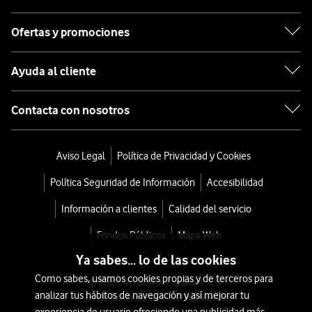
Ofertas y promociones
Ayuda al cliente
Contacta con nosotros
Aviso Legal
Política de Privacidad y Cookies
Política Seguridad de Información
Accesibilidad
Información a clientes
Calidad del servicio
Fondos Públicos
Mapa Web
Ya sabes... lo de las cookies
Como sabes, usamos cookies propias y de terceros para
© 2026 Vodafone España S.A.U.
analizar tus hábitos de navegación y así mejorar tu
Avda. América 115, 28042 Madrid