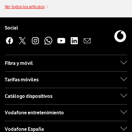
Ver todos los artículos
Pie de página de Vodafone
Enlaces a las redes sociales de Vodafone
Social
Fibra y móvil
Tarifas móviles
Catálogo dispositivos
Vodafone entretenimiento
Vodafone España