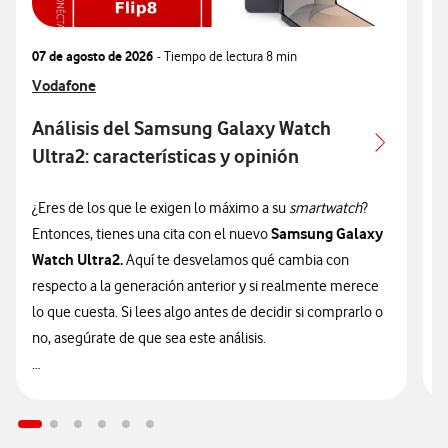
07 de agosto de 2026
- Tiempo de lectura
8 min
0
Ver más articulos relacionados con
Vodafone
V
V
Análisis del Samsung Galaxy Watch
Ultra2: características y opinión
c
¿Eres de los que le exigen lo máximo a su
smartwatch
?
¿
Samsung Galaxy
Entonces, tienes una cita con el nuevo
n
Watch Ultra2.
Aquí te desvelamos qué cambia con
v
respecto a la generación anterior y si realmente merece
d
lo que cuesta. Si lees algo antes de decidir si comprarlo o
t
no, asegúrate de que sea este análisis.

🔥 ¡ATENCIÓN! En Vodafone puedes hacerte con el nuevo
n
Galaxy Watch Ultra2 financiado
sin intereses desde solo
9
14€/mes junto a tu tarifa.