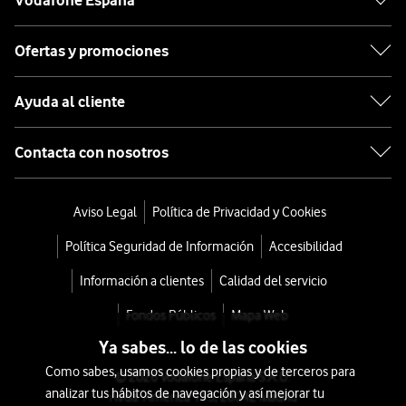
Vodafone España
Ofertas y promociones
Ayuda al cliente
Contacta con nosotros
Aviso Legal
Política de Privacidad y Cookies
Política Seguridad de Información
Accesibilidad
Información a clientes
Calidad del servicio
Fondos Públicos
Mapa Web
Ya sabes... lo de las cookies
Como sabes, usamos cookies propias y de terceros para
© 2026 Vodafone España S.A.U.
analizar tus hábitos de navegación y así mejorar tu
Avda. América 115, 28042 Madrid