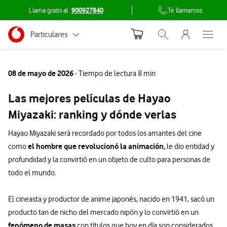
Llama gratis al
900927840
Te llamamos
Menu nave
Ir a la pagina principal de vodafone.es
Menu navegación Segmento
Particulares
Abrir buscador. Abr
Abre e
Conéctate
Autónomos
08 de mayo de 2026
- Tiempo de lectura 8 min
Pymes
Las mejores películas de Hayao
Grandes empresas
Miyazaki: ranking y dónde verlas
y AA.PP.
Hayao Miyazaki será recordado por todos los amantes del cine
el hombre que revolucionó la animación,
como
le dio entidad y
profundidad y la convirtió en un objeto de culto para personas de
todo el mundo.
El cineasta y productor de anime japonés, nacido en 1941, sacó un
producto tan de nicho del mercado nipón y lo convirtió en un
fenómeno de masas
con títulos que hoy en día son considerados