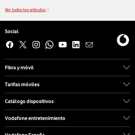
Ver todos los artículos
Pie de página de Vodafone
Enlaces a las redes sociales de Vodafone
Social
Fibra y móvil
Tarifas móviles
Catálogo dispositivos
Vodafone entretenimiento