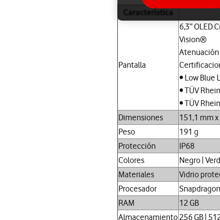
Característica
6,3” OLED Cr
Vision®
Atenuación 
Pantalla
Certificaci
• Low Blue 
• TÜV Rhein
• TÜV Rhein
Dimensiones
151,1 mm x
Peso
191 g
Protección
IP68
Colores
Negro | Verd
Materiales
Vidrio prote
Procesador
Snapdragon®
RAM
12 GB
Almacenamiento
256 GB | 51