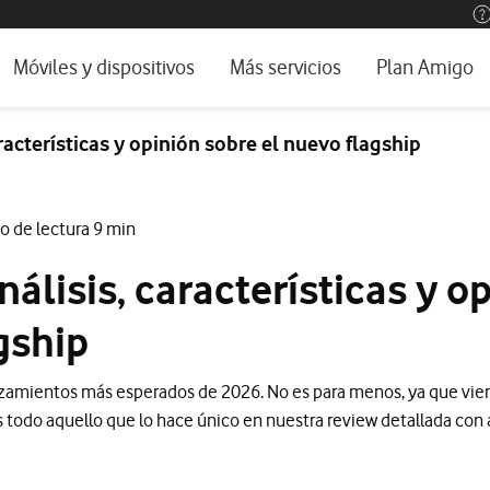
os, ayuda e idioma
rio
Móviles y dispositivos
Más servicios
Plan Amigo
one TV
Móviles
Alianza Vodafone e Iberdrola
racterísticas y opinión sobre el nuevo flagship
l 5G
Imagen y Sonido
Servicios avanzados
tura
Ver todos
o de lectura 9 min
encias
nálisis, características y o
gship
nzamientos más esperados de 2026. No es para menos, ya que vi
 todo aquello que lo hace único en nuestra review detallada con an