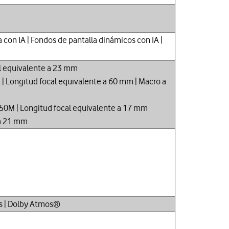
 con IA | Fondos de pantalla dinámicos con IA |
cal equivalente a 23 mm
5 | Longitud focal equivalente a 60 mm | Macro a
OV50M | Longitud focal equivalente a 17 mm
 a 21 mm
ss | Dolby Atmos®