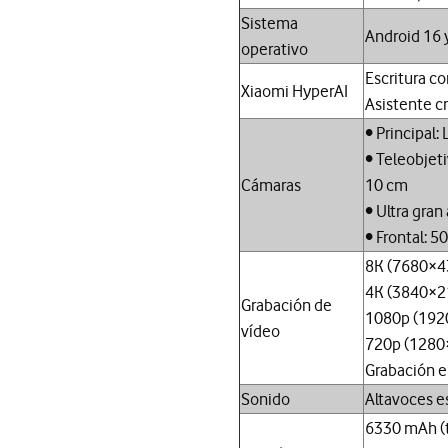
Sistema
Android 16 
operativo
Escritura co
Xiaomi HyperAI
Asistente c
• Principal:
• Teleobjeti
Cámaras
10 cm
• Ultra gran
• Frontal: 5
8K (7680×43
4K (3840×21
Grabación de
1080p (1920
vídeo
720p (1280×
Grabación e
Sonido
Altavoces e
6330 mAh (t