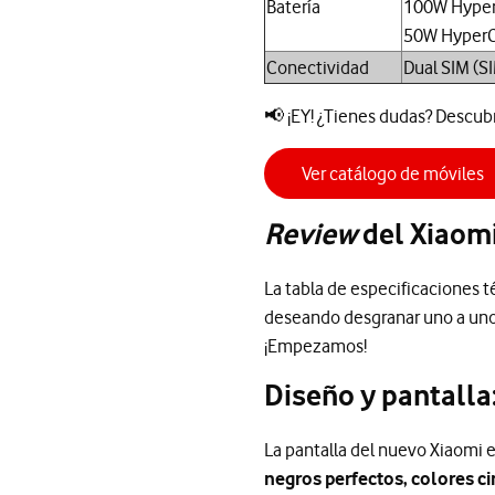
Batería
100W Hyper
50W HyperC
Conectividad
Dual SIM (SI
📢 ¡EY! ¿Tienes dudas? Descub
Ver catálogo de móviles
Review
del Xiaomi
La tabla de especificaciones t
deseando desgranar uno a uno
¡Empezamos!
Diseño y pantalla
La pantalla del nuevo Xiaomi e
negros perfectos, colores c