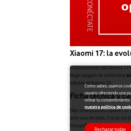
Xiaomi 17: la evo
El lanzamiento del Xiaomi 17 m
llega cargado de ambicióny
as
saltarse el Xiaomi 16.
Como sabes, usamos cookie
usuario ofreciendo una pu
Ficha técnica y ca
retirar tu consentimiento
nuestra política de cook
Hay
smartphones
capaces de s
ante uno de ellos. Con él, los
fotografía.
Rechazar todas