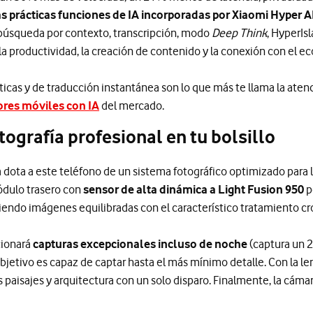
as prácticas funciones de IA incorporadas por Xiaomi Hyper A
 búsqueda por contexto, transcripción, modo
Deep Think
, HyperIsl
 la productividad, la creación de contenido y la conexión con el e
ticas y de traducción instantánea son lo que más te llama la ate
res móviles con IA
del mercado.
ografía profesional en tu bolsillo
 dota a este teléfono de un sistema fotográfico optimizado para la 
módulo trasero con
sensor de alta dinámica a Light Fusion 950
p
ciendo imágenes equilibradas con el característico tratamiento cr
cionará
capturas excepcionales incluso de noche
(captura un 
bjetivo es capaz de captar hasta el más mínimo detalle. Con la len
 paisajes y arquitectura con un solo disparo. Finalmente, la cáma