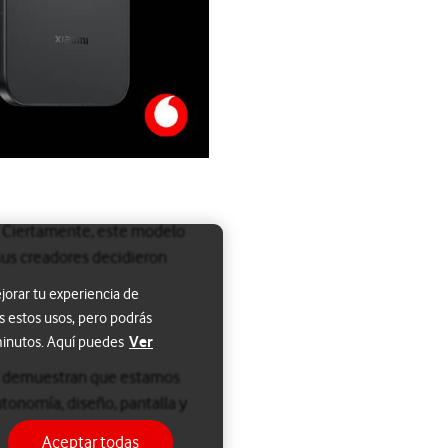
o. Ciertamente, este modelo
sus creadores decidieron
jorar tu experiencia de
s estos usos, pero podrás
Ver
 minutos. Aquí puedes
 17 demuestran que estamos
tonomía, diseño, pantalla y
Aceptar todas