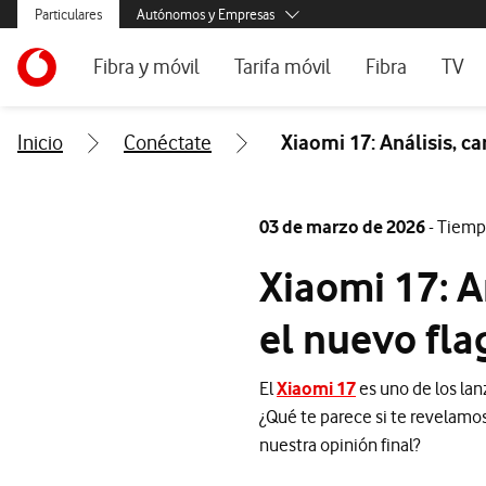
Menús secundarios. Enlace a particulares, empresas y autónom
Particulares
Autónomos y Empresas
Menus de segmentación para empresas y autónomos
Menu navegación principal. Para dispositivos de escrito
Autónomos
Ir a la pagina principal de vodafone.es
Fibra y móvil
Tarifa móvil
Fibra
TV
Pymes
Grandes empresas y AA.PP.
Ofertas especiales
Tarifas móvil contrato
Tarifas de fibra
Vodaf
Inicio
Conéctate
Xiaomi 17: Análisis, ca
Tarifas Fibra y Móvil
Tarifas móvil prepago
Internet portáti
Tarifas Fibra y 2 Móvil
Consulta Cober
03 de marzo de 2026
- Tiemp
Internet portátil 5G
Segundas Resid
Xiaomi 17: A
Configura tu tarifa
el nuevo fla
El
Xiaomi 17
es uno de los la
¿Qué te parece si te revelamos
nuestra opinión final?