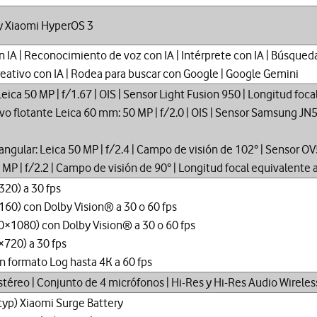
y Xiaomi HyperOS 3
n IA | Reconocimiento de voz con IA | Intérprete con IA | Búsqueda
reativo con IA | Rodea para buscar con Google | Google Gemini
 Leica 50 MP | f/1.67 | OIS | Sensor Light Fusion 950 | Longitud fo
vo flotante Leica 60 mm: 50 MP | f/2.0 | OIS | Sensor Samsung JN
 angular: Leica 50 MP | f/2.4 | Campo de visión de 102° | Sensor 
0 MP | f/2.2 | Campo de visión de 90° | Longitud focal equivalente
20) a 30 fps
60) con Dolby Vision® a 30 o 60 fps
×1080) con Dolby Vision® a 30 o 60 fps
720) a 30 fps
n formato Log hasta 4K a 60 fps
stéreo | Conjunto de 4 micrófonos | Hi-Res y Hi-Res Audio Wirele
yp) Xiaomi Surge Battery