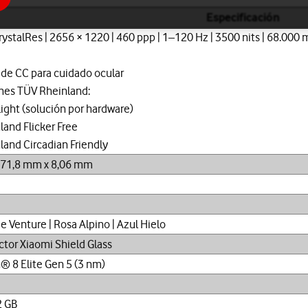
Especificación
ystalRes | 2656 × 1220 | 460 ppp | 1–120 Hz | 3500 nits | 68.000 
de CC para cuidado ocular
ones TÜV Rheinland:
Light (solución por hardware)
land Flicker Free
land Circadian Friendly
 71,8 mm x 8,06 mm
e Venture | Rosa Alpino | Azul Hielo
ctor Xiaomi Shield Glass
 8 Elite Gen 5 (3 nm)
2 GB