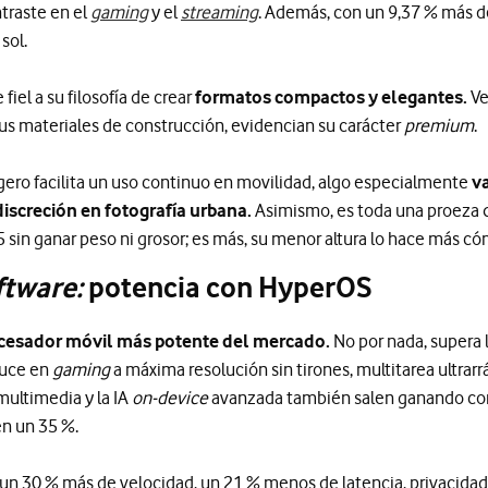
ntraste en el
gaming
y el
streaming
. Además, con un 9,37 % más de
sol.
fiel a su filosofía de crear
formatos compactos y elegantes.
Ve
s materiales de construcción, evidencian su carácter
premium
.
ero facilita un uso continuo en movilidad, algo especialmente
v
discreción en fotografía urbana.
Asimismo, es toda una proeza 
5 sin ganar peso ni grosor; es más, su menor altura lo hace más c
ftware:
potencia con HyperOS
ocesador móvil más potente del mercado.
No por nada, supera l
duce en
gaming
a máxima resolución sin tirones, multitarea ultrarr
multimedia y la IA
on-device
avanzada también salen ganando con é
en un 35 %.
 30 % más de velocidad, un 21 % menos de latencia, privacidad 