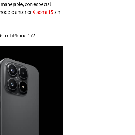
 manejable, con especial
 modelo anterior
Xiaomi 15
sin
 o el iPhone 17?