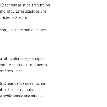
I
(escritura asistida, traducción
and, etc.). El resultado es una
cosistema Xiaomi.
nción, descubre más opciones
fotografía callejera: rápido,
ermite capturar el momento
omático Leica.
25 % más de luz que muchos
te ultra gran angular
ra
selfie
brinda una nitidez