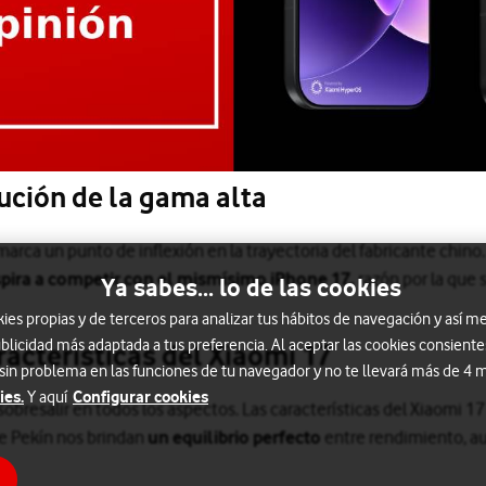
lución de la gama alta
arca un punto de inflexión en la trayectoria del fabricante chin
pira a competir con el mismísimo iPhone 17,
razón por la que 
Ya sabes... lo de las cookies
s propias y de terceros para analizar tus hábitos de navegación y así me
blicidad más adaptada a tus preferencia. Al aceptar las cookies consiente
racterísticas del Xiaomi 17
 sin problema en las funciones de tu navegador y no te llevará más de 4
ies.
Configurar cookies
Y aquí
obresalir en todos los aspectos. Las características del Xiaomi
 de Pekín nos brindan
un equilibrio perfecto
entre rendimiento, au