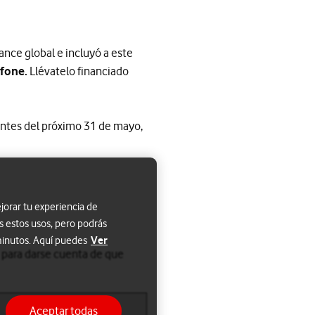
ance global e incluyó a este
afone.
Llévatelo financiado
ntes del próximo 31 de mayo,
jorar tu experiencia de
s estos usos, pero podrás
Ver
 minutos. Aquí puedes
a para darse cuenta de que
Aceptar todas