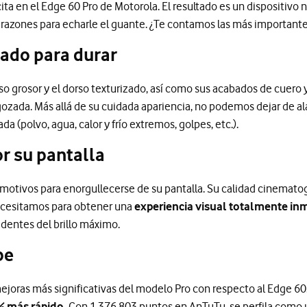
ita en el Edge 60 Pro de Motorola. El resultado es un dispositivo 
 razones para echarle el guante. ¿Te contamos las más important
ado para durar
so grosor y el dorso texturizado, así como sus acabados de cuero 
gozada. Más allá de su cuidada apariencia, no podemos dejar de a
a (polvo, agua, calor y frío extremos, golpes, etc.).
or su pantalla
 motivos para enorgullecerse de su pantalla. Su calidad cinemato
necesitamos para obtener una
experiencia visual totalmente inm
dentes del brillo máximo.
pe
ejoras más significativas del modelo Pro con respecto al Edge 60
% más rápido.
Con 1.376.803 puntos en AnTuTu, se perfila como u