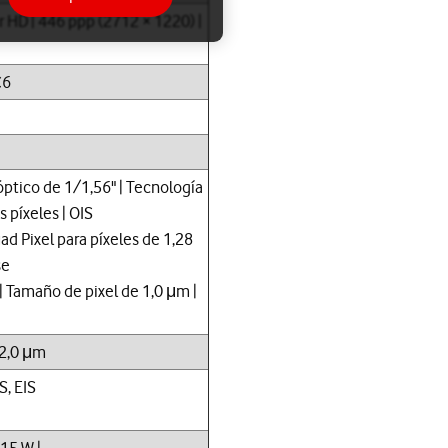
r HD | 446 ppp (2712 × 1220) |
C6
óptico de 1/1,56" | Tecnología
 píxeles | OIS
ad Pixel para píxeles de 1,28
se
 | Tamaño de pixel de 1,0 μm |
 2,0 μm
, EIS
 15 W |