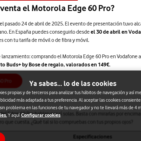
 venta el Motorola Edge 60 Pro?
el pasado 24 de abril de 2025. El evento de presentación tuvo alc
ano. En España puedes conseguirlo desde
el 30 de abril en Vod
 con tu tarifa de móvil o de fibra y móvil.
 lanzamiento: comprando el Motorola Edge 60 Pro en Vodafone a
to Buds+ by Bose de regalo, valorados en 149€.
0 Pro
Ya sabes... lo de las cookies
s propias y de terceros para analizar tus hábitos de navegación y así me
blicidad más adaptada a tus preferencia. Al aceptar las cookies consiente
 sin problema en las funciones de tu navegador y no te llevará más de 4
del Edge 60 Pro hablan por sí solas. Basta con mirarlas por encim
ies.
Configurar cookies
Y aquí
o que cuesta. ¿Qué tal si lo compruebas con tus propios ojos?
Especificaciones