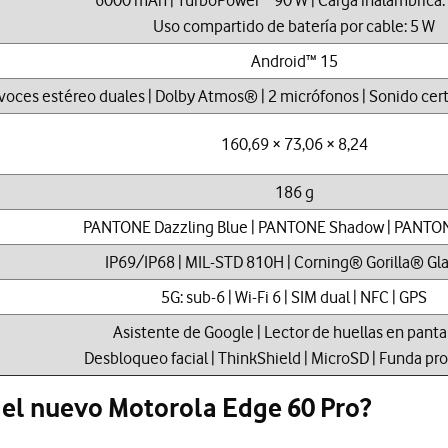
Uso compartido de batería por cable: 5 W
Android™ 15
voces estéreo duales | Dolby Atmos® | 2 micrófonos | Sonido certi
160,69 × 73,06 × 8,24
186 g
PANTONE Dazzling Blue | PANTONE Shadow | PANTO
IP69/IP68 | MIL-STD 810H | Corning® Gorilla® Gla
5G: sub-6 | Wi-Fi 6 | SIM dual | NFC | GPS
Asistente de Google | Lector de huellas en pantal
Desbloqueo facial | ThinkShield | MicroSD | Funda pr
 el nuevo Motorola Edge 60 Pro?