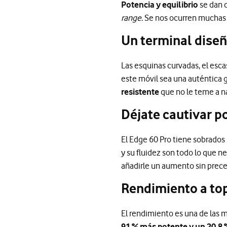
Potencia y equilibrio
se dan c
range
. Se nos ocurren muchas
Un terminal diseñ
Las esquinas curvadas, el esca
este móvil sea una auténtica 
resistente
que no le teme a nad
Déjate cautivar p
El Edge 60 Pro tiene sobrados
y su fluidez son todo lo que 
añadirle un aumento sin prece
Rendimiento a to
El rendimiento es una de las m
91 % más potente y un 20,8 