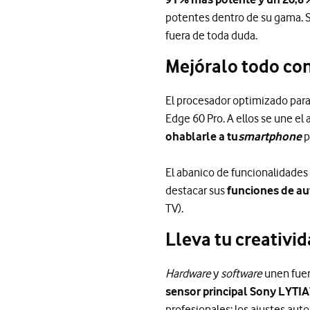
potentes dentro de su gama. S
fuera de toda duda.
Mejóralo todo con
El procesador optimizado para 
Edge 60 Pro. A ellos se une el
o
hablarle a tu
smartphone
p
El abanico de funcionalidades
destacar sus
funciones de a
TV).
Lleva tu creativi
Hardware
y
software
unen fuerz
sensor principal Sony LYTIA
profesionales: los ajustes aut