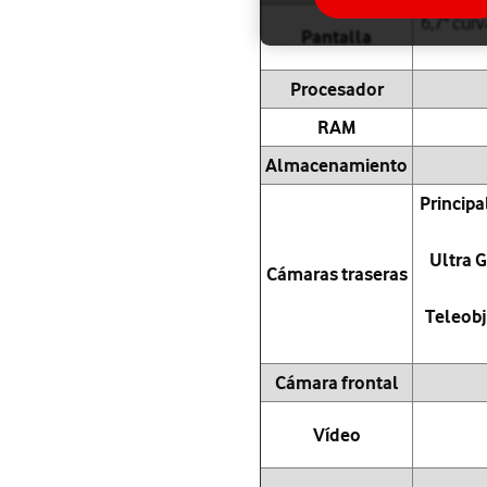
6,7" cur
Pantalla
Procesador
RAM
Almacenamiento
Principa
Ultra 
Cámaras traseras
Teleobj
Cámara frontal
Vídeo