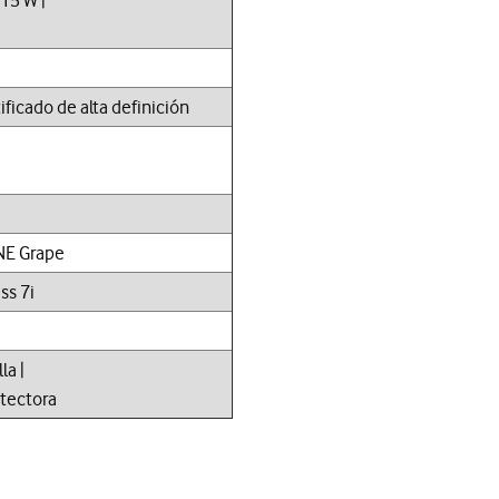
ficado de alta definición
NE Grape
ss 7i
la |
otectora