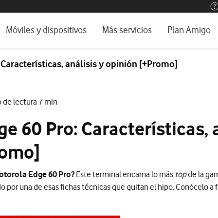
os, ayuda e idioma
rio
Móviles y dispositivos
Más servicios
Plan Amigo
one TV
Móviles
Alianza Vodafone e Iberdrola
Características, análisis y opinión [+Promo]
l 5G
Imagen y Sonido
Servicios avanzados
tura
Ver todos
 de lectura 7 min
encias
e 60 Pro: Características, a
romo]
otorola Edge 60 Pro?
Este terminal encarna lo más
top
de la gam
 por una de esas fichas técnicas que quitan el hipo. Conócelo a 