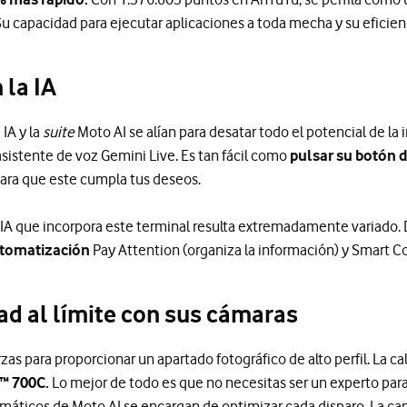
u capacidad para ejecutar aplicaciones a toda mecha y su eficie
 la IA
IA y la
suite
Moto AI se alían para desatar todo el potencial de la in
 asistente de voz Gemini Live. Es tan fácil como
pulsar su botón de
ara que este cumpla tus deseos.
 IA que incorpora este terminal resulta extremadamente variado.
utomatización
Pay Attention (organiza la información) y Smart Co
dad al límite con sus cámaras
as para proporcionar un apartado fotográfico de alto perfil. La ca
™ 700C.
Lo mejor de todo es que no necesitas ser un experto para
omáticos de Moto AI se encargan de optimizar cada disparo. La cap