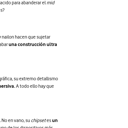
nacido para abanderar el
mid
es?
y nailon hacen que sujetar
labar
una construcción ultra
gráfica, su extremo detallismo
ersiva.
A todo ello hay que
. No en vano, su
chipset
es
un
no de los dispositivos más