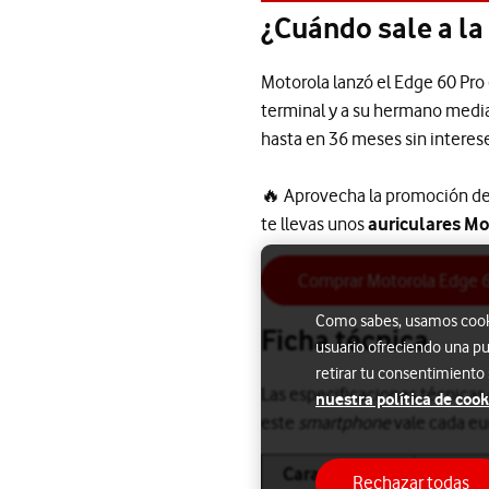
¿Cuándo sale a la
Motorola lanzó el Edge 60 Pro 
terminal y a su hermano medi
hasta en 36 meses sin intereses
🔥 Aprovecha la promoción de
te llevas unos
auriculares Mo
Comprar Motorola Edge 6
Como sabes, usamos cookie
Ficha técnica
usuario ofreciendo una pu
retirar tu consentimiento
Las especificaciones técnicas 
nuestra política de cook
este
smartphone
vale cada eur
Característica
Rechazar todas