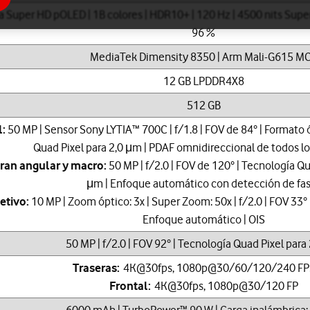
va Super HD pOLED | 1B colores | HDR10+ | 120 Hz | 4500 nits Supe
96 %
MediaTek Dimensity 8350 | Arm Mali-G615 M
12 GB LPDDR4X8
512 GB
l:
50 MP | Sensor Sony LYTIA™ 700C | f/1.8 | FOV de 84° | Formato 
Quad Pixel para 2,0 μm | PDAF omnidireccional de todos los
Gran angular y macro:
50 MP | f/2.0 | FOV de 120° | Tecnología Qu
μm | Enfoque automático con detección de fa
etivo:
10 MP | Zoom óptico: 3x | Super Zoom: 50x | f/2.0 | FOV 33°
Enfoque automático | OIS
50 MP | f/2.0 | FOV 92° | Tecnología Quad Pixel para
Traseras:
4K@30fps, 1080p@30/60/120/240 FPS
Frontal:
4K@30fps, 1080p@30/120 FP
6000 mAh | TurboPower™ 90 W | Carga inalámbrica: