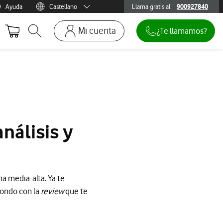
Ayuda
Castellano
Llama gratis al
900927840
900927840
Menu idioma
Català
Mi cuenta
¿Te llamamos?
Abrir buscador. Abre en ventana modal
Ir a la pagina acceso clientes. Abre en p
Mi Vodafone
Móviles y dispositivos
Añadir línea adicional
Mis facturas
nálisis y
Mis pedidos
Recargas
a media-alta. Ya te
fondo con la
review
que te