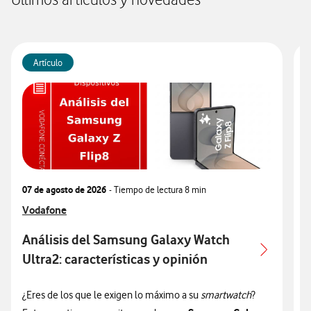
Últimos artículos y novedades
Artículo
07 de agosto de 2026
- Tiempo de lectura
8 min
0
Ver más articulos relacionados con
Vodafone
V
V
Análisis del Samsung Galaxy Watch
Ultra2: características y opinión
c
¿Eres de los que le exigen lo máximo a su
smartwatch
?
¿