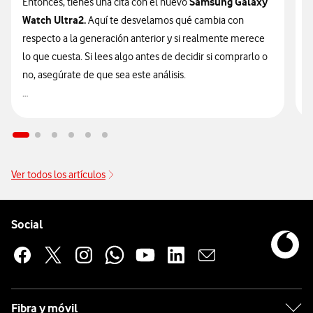
Samsung Galaxy
Entonces, tienes una cita con el nuevo
n
Watch Ultra2.
Aquí te desvelamos qué cambia con
v
respecto a la generación anterior y si realmente merece
d
lo que cuesta. Si lees algo antes de decidir si comprarlo o
t
no, asegúrate de que sea este análisis.

🔥 ¡ATENCIÓN! En Vodafone puedes hacerte con el nuevo
n
Galaxy Watch Ultra2 financiado
sin intereses desde solo
9
14€/mes junto a tu tarifa.
Ver todos los artículos
Pie de página de Vodafone
Enlaces a las redes sociales de Vodafone
Social
Fibra y móvil