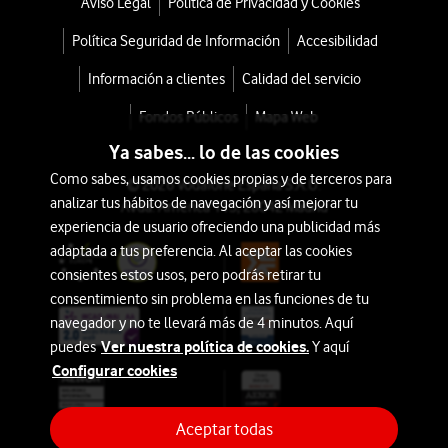
Aviso Legal
Política de Privacidad y Cookies
Política Seguridad de Información
Accesibilidad
Información a clientes
Calidad del servicio
Fondos Públicos
Mapa Web
Ya sabes... lo de las cookies
Como sabes, usamos cookies propias y de terceros para
© 2026 Vodafone España S.A.U.
analizar tus hábitos de navegación y así mejorar tu
Avda. América 115, 28042 Madrid
experiencia de usuario ofreciendo una publicidad más
adaptada a tus preferencia. Al aceptar las cookies
consientes estos usos, pero podrás retirar tu
consentimiento sin problema en las funciones de tu
navegador y no te llevará más de 4 minutos. Aquí
Ver nuestra política de cookies.
puedes
Y aquí
Configurar cookies
Aceptar todas