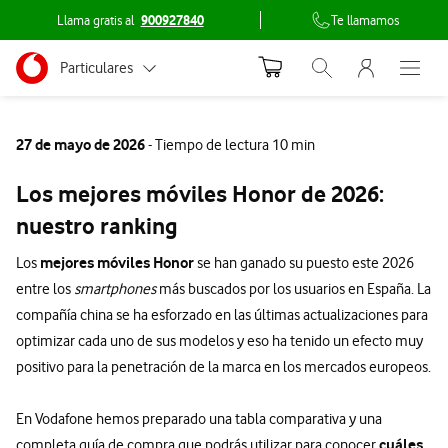
Llama gratis al
900927840
Te llamamos
Menu nave
Ir a la pagina principal de vodafone.es
Menu navegación Segmento
Particulares
Abrir buscador. Abr
Abre e
Conéctate
Autónomos
27 de mayo de 2026
- Tiempo de lectura 10 min
Pymes
Los mejores móviles Honor de 2026:
Grandes empresas
nuestro ranking
y AA.PP.
mejores móviles Honor
Los
se han ganado su puesto este 2026
entre los
smartphones
más buscados por los usuarios en España. La
compañía china se ha esforzado en las últimas actualizaciones para
optimizar cada uno de sus modelos y eso ha tenido un efecto muy
positivo para la penetración de la marca en los mercados europeos.
En Vodafone hemos preparado una tabla comparativa y una
cuáles
completa guía de compra que podrás utilizar para conocer