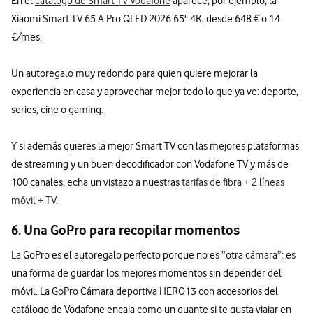
En el
catálogo de Smart TV Vodafone
aparece, por ejemplo, la
Xiaomi Smart TV 65 A Pro QLED 2026 65" 4K, desde 648 € o 14
€/mes.
Un autoregalo muy redondo para quien quiere mejorar la
experiencia en casa y aprovechar mejor todo lo que ya ve: deporte,
series, cine o gaming.
Y si además quieres la mejor Smart TV con las mejores plataformas
de streaming y un buen decodificador con Vodafone TV y más de
100 canales, echa un vistazo a nuestras
tarifas de fibra + 2 líneas
móvil + TV
.
6. Una GoPro para recopilar momentos
La GoPro es el autoregalo perfecto porque no es “otra cámara”: es
una forma de guardar los mejores momentos sin depender del
móvil. La GoPro Cámara deportiva HERO13 con accesorios del
catálogo de Vodafone encaja como un guante si te gusta viajar en