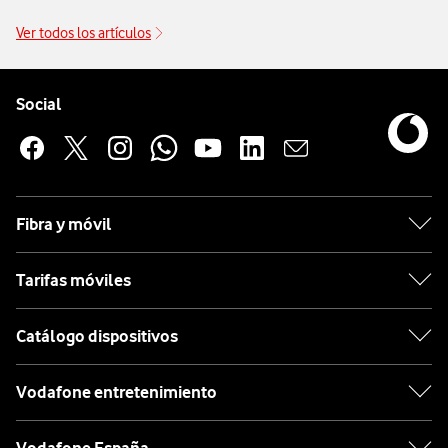
Ver todos los artículos
Pie de página de Vodafone
Enlaces a las redes sociales de Vodafone
Social
Fibra y móvil
Tarifas móviles
Catálogo dispositivos
Vodafone entretenimiento