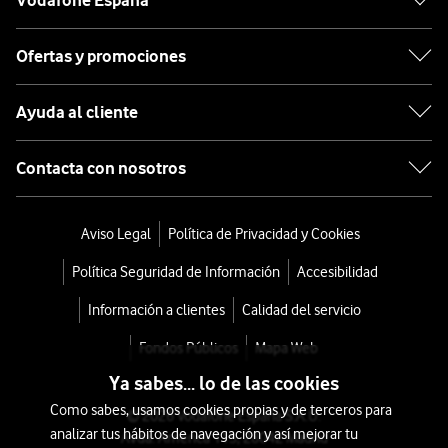
Vodafone España
Ofertas y promociones
Ayuda al cliente
Contacta con nosotros
Aviso Legal
Política de Privacidad y Cookies
Política Seguridad de Información
Accesibilidad
Información a clientes
Calidad del servicio
Fondos Públicos
Mapa Web
Ya sabes... lo de las cookies
Como sabes, usamos cookies propias y de terceros para
© 2026 Vodafone España S.A.U.
analizar tus hábitos de navegación y así mejorar tu
Avda. América 115, 28042 Madrid