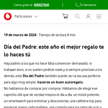
Llama gratis al
900927840
Te llamamos
Menu nave
Ir a la pagina principal de vodafone.es
Menu navegación Segmento
Particulares
Abrir buscador. Abr
Abre e
Conéctate
Autónomos
19 de marzo de 2026
- Tiempo de lectura 8 min
Pymes
Día del Padre: este año el mejor regalo te
Grandes empresas
lo haces tú
y AA.PP.
Hay padres a los que no hace falta convencer demasiado: si
trabajan duro, si no suelen pedirse nada y si siempre priorizan a los
Día del Padre
demás, este
también puede ser la excusa perfecta
hacerse un buen autoregalo.
para algo muy simple:
No hablamos de comprar por comprar. Hablamos de elegir ese
capricho útil que de verdad mejora el día a día: un móvil potente,
un smartwatch para entrenar y desconectar, una cafetera top para
empezar mejor cada mañana, una consola para tus ratos de ocio o