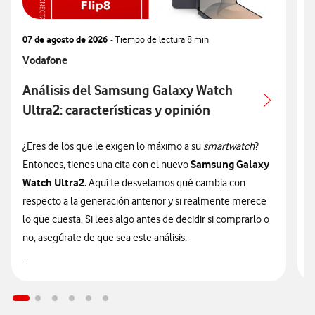
07 de agosto de 2026
- Tiempo de lectura
8 min
0
Ver más articulos relacionados con
Vodafone
V
V
Análisis del Samsung Galaxy Watch
Ultra2: características y opinión
c
¿Eres de los que le exigen lo máximo a su
smartwatch
?
¿
Samsung Galaxy
Entonces, tienes una cita con el nuevo
n
Watch Ultra2.
Aquí te desvelamos qué cambia con
v
respecto a la generación anterior y si realmente merece
d
lo que cuesta. Si lees algo antes de decidir si comprarlo o
t
no, asegúrate de que sea este análisis.

🔥 ¡ATENCIÓN! En Vodafone puedes hacerte con el nuevo
n
Galaxy Watch Ultra2 financiado
sin intereses desde solo
9
14€/mes junto a tu tarifa.