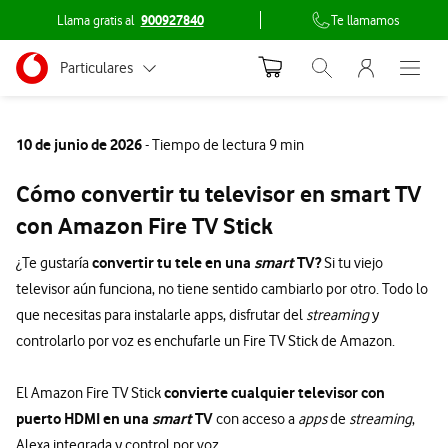
Llama gratis al
900927840
Te llamamos
Menu nave
Ir a la pagina principal de vodafone.es
Menu navegación Segmento
Particulares
Abrir buscador. Abr
Abre e
Conéctate
Autónomos
10 de junio de 2026
- Tiempo de lectura 9 min
Pymes
Cómo convertir tu televisor en smart TV
Grandes empresas
con Amazon Fire TV Stick
y AA.PP.
convertir tu tele en una
smart
TV?
¿Te gustaría
Si tu viejo
televisor aún funciona, no tiene sentido cambiarlo por otro. Todo lo
que necesitas para instalarle apps, disfrutar del
streaming
y
controlarlo por voz es enchufarle un Fire TV Stick de Amazon.
convierte cualquier televisor con
El Amazon Fire TV Stick
puerto HDMI en una
smart
TV
con acceso a
apps
de
streaming
,
Alexa integrada y control por voz.