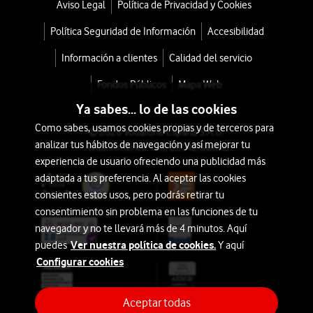
Aviso Legal
Política de Privacidad y Cookies
Política Seguridad de Información
Accesibilidad
Información a clientes
Calidad del servicio
Fondos Públicos
Mapa Web
Ya sabes... lo de las cookies
Como sabes, usamos cookies propias y de terceros para
© 2026 Vodafone España S.A.U.
analizar tus hábitos de navegación y así mejorar tu
Avda. América 115, 28042 Madrid
experiencia de usuario ofreciendo una publicidad más
adaptada a tus preferencia. Al aceptar las cookies
consientes estos usos, pero podrás retirar tu
consentimiento sin problema en las funciones de tu
navegador y no te llevará más de 4 minutos. Aquí
Ver nuestra política de cookies.
puedes
Y aquí
Configurar cookies
Aceptar todas