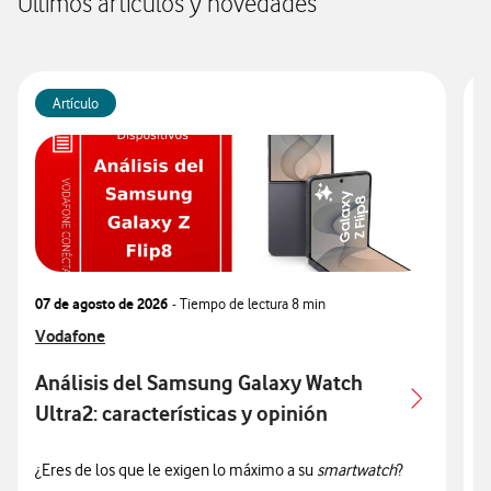
Últimos artículos y novedades
Artículo
07 de agosto de 2026
- Tiempo de lectura
8 min
0
Ver más articulos relacionados con
Vodafone
V
V
Análisis del Samsung Galaxy Watch
Ultra2: características y opinión
c
¿Eres de los que le exigen lo máximo a su
smartwatch
?
¿