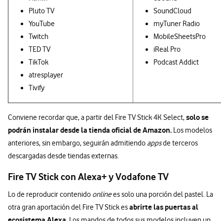
Pluto TV
SoundCloud
YouTube
myTuner Radio
Twitch
MobileSheetsPro
TED TV
iReal Pro
TikTok
Podcast Addict
atresplayer
Tivify
solo se
Conviene recordar que, a partir del Fire TV Stick 4K Select,
podrán instalar desde la tienda oficial de Amazon.
Los modelos
anteriores, sin embargo, seguirán admitiendo
apps
de terceros
descargadas desde tiendas externas.
Fire TV Stick con Alexa+ y Vodafone TV
Lo de reproducir contenido
online
es solo una porción del pastel. La
abrirte las puertas al
otra gran aportación del Fire TV Stick es
ecosistema Alexa.
Los mandos de todos sus modelos incluyen un