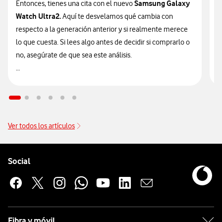
Samsung Galaxy
Entonces, tienes una cita con el nuevo
n
Watch Ultra2.
Aquí te desvelamos qué cambia con
v
respecto a la generación anterior y si realmente merece
d
lo que cuesta. Si lees algo antes de decidir si comprarlo o
t
no, asegúrate de que sea este análisis.

🔥 ¡ATENCIÓN! En Vodafone puedes hacerte con el nuevo
n
Galaxy Watch Ultra2 financiado
sin intereses desde solo
9
14€/mes junto a tu tarifa.
Ver todos los artículos
Pie de página de Vodafone
Enlaces a las redes sociales de Vodafone
Social
Fibra y móvil