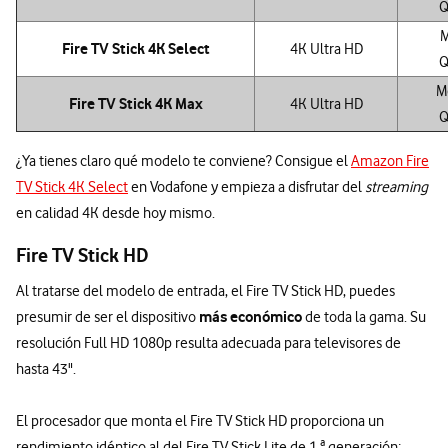
Q
M
Fire TV Stick 4K Select
4K Ultra HD
Q
M
Fire TV Stick 4K Max
4K Ultra HD
Q
¿Ya tienes claro qué modelo te conviene? Consigue el
Amazon Fire
TV Stick 4K Select
en Vodafone y empieza a disfrutar del
streaming
en calidad 4K desde hoy mismo.
Fire TV Stick HD
Al tratarse del modelo de entrada, el Fire TV Stick HD, puedes
más económico
presumir de ser el dispositivo
de toda la gama. Su
resolución Full HD 1080p resulta adecuada para televisores de
hasta 43".
El procesador que monta el Fire TV Stick HD proporciona un
rendimiento idéntico al del Fire TV Stick Lite de 1.ª generación;