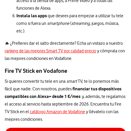
acceso a la tienda de apps, a Prime Video y a todas las
funciones de Alexa.
Instala las apps
que desees para empezar a utilizar tu tele
como si fuera un
smartphone
(
streaming,
juegos, música,
etc.).
🔥 ¿Prefieres dar el salto directamente? Echa un vistazo a nuestro
ranking de las mejores Smart TV por calidad-precio
y cómprala con
las mejores condiciones en Vodafone.
Fire TV Stick en Vodafone
Si quieres convertir tu tele en una
smart
TV, te lo ponemos más
financiar tus dispositivos
fácil que nadie. Con nosotros, puedes
compatibles con Alexa+ desde 1 €/mes
y, además, te regalamos
el acceso al servicio hasta septiembre de 2026. Encuentra tu Fire
TV Stick en el
catálogo Amazon de Vodafone
y llévatelo con las
mejores condiciones.