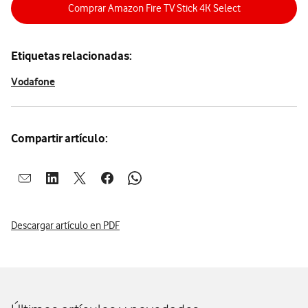
Comprar Amazon Fire TV Stick 4K Select
Etiquetas relacionadas:
Vodafone
Compartir artículo:
Abrir ventana para compartir en mail
Abrir ventana para compartir en linkedin
Abrir ventana para compartir en twitter
Abrir ventana para compartir en facebook
Abrir ventana para compartir en whatsap
Descargar artículo en PDF