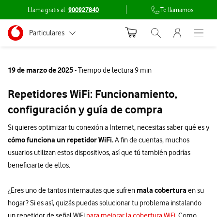
Llama gratis al
900927840
Te llamamos
Menu nave
Ir a la pagina principal de vodafone.es
Menu navegación Segmento
Particulares
Abrir buscador. Abr
Abre e
Conéctate
Autónomos
19 de marzo de 2025
- Tiempo de lectura 9 min
Pymes
Repetidores WiFi: Funcionamiento,
Grandes empresas
configuración y guía de compra
y AA.PP.
Si quieres optimizar tu conexión a Internet, necesitas saber qué es y
cómo funciona un repetidor WiFi.
A fin de cuentas, muchos
usuarios utilizan estos dispositivos, así que tú también podrías
beneficiarte de ellos.
mala cobertura
¿Eres uno de tantos internautas que sufren
en su
hogar? Si es así, quizás puedas solucionar tu problema instalando
un repetidor de señal WiFi
para mejorar la cobertura WiFi
.
Como