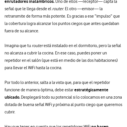
enrutadores inalámbricos.
Uno de ellos —receptor— capta la
señal que le llega desde el
router
. El otro —emisor— la
retransmite de forma más potente. Es gracias a ese “impulso” que
la cobertura logra alcanzar los puntos ciegos que antes quedaban
fuera de su alcance.
Imagina que tu
router
está instalado en el dormitorio, pero la señal
no alcanza a cubrir la cocina. En ese caso, puedes poner un
repetidor en el salón (que está en medio de las dos habitaciones)
para llevar el WiFi hasta la cocina.
Por todo lo anterior, salta a la vista que, para que el repetidor
estratégicamente
funcione de manera óptima, debe estar
ubicado.
Desplegará todo su potencial si lo colocamos en una zona
dotada de buena señal WiFi y próxima al punto ciego que queremos
cubrir.
no hacen
Hay que tener en cuenta que los repetidores WiFi