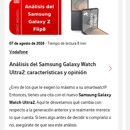
07 de agosto de 2026
- Tiempo de lectura
8 min
0
Ver más articulos relacionados con
Vodafone
V
V
Análisis del Samsung Galaxy Watch
Ultra2: características y opinión
c
¿Eres de los que le exigen lo máximo a su
smartwatch
?
¿
Samsung Galaxy
Entonces, tienes una cita con el nuevo
n
Watch Ultra2.
Aquí te desvelamos qué cambia con
v
respecto a la generación anterior y si realmente merece
d
lo que cuesta. Si lees algo antes de decidir si comprarlo o
t
no, asegúrate de que sea este análisis.