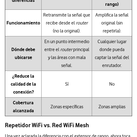
diferencias
rango)
Retransmite la señal que
Amplifica la señal
Funcionamiento
recibe desde el
router
original (sin
(no la original).
repetirla).
En un punto intermedio
Cualquier lugar
Dónde debe
entre el
router
principal
donde pueda
ubicarse
y las áreas con mala
captar la señal del
señal.
enrutador.
¿Reduce la
calidad de la
Sí
No
conexión?
Cobertura
Zonas específicas
Zonas amplias
alcanzada
Repetidor WiFi vs. Red WiFi Mesh
Una vez aclarada la diferencia con el extensor de rango, ahora toca