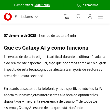
Llama gratis al
900927840
Te llamamos
Menu nave
Ir a la pagina principal de vodafone.es
Menu navegación Segmento
Particulares
Abrir buscador. Abr
Abre e
Conéctate
Autónomos
07 de enero de 2025
- Tiempo de lectura 4 min
Pymes
Qué es Galaxy AI y cómo funciona
Grandes empresas
La evolución de la inteligencia artificial durante la última década ha
y AA.PP.
sido realmente espectacular, algo que podemos apreciar en el gran
impacto de esta tecnología, que afecta a la mayoría de sectores y
áreas de nuestra sociedad.
En cuanto al sector de la telefonía y los dispositivos móviles, la IA
aporta muchas mejoras interesantes a la hora de optimizar los
dispositivos y mejorar la experiencia de usuario. Y de todos los
sistemas, Galaxy AI es uno de los que está triunfando.