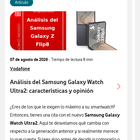
Artículo
07 de agosto de 2026
- Tiempo de lectura
8 min
0
Ver más articulos relacionados con
Vodafone
V
V
Análisis del Samsung Galaxy Watch
Ultra2: características y opinión
c
¿Eres de los que le exigen lo máximo a su
smartwatch
?
¿
Samsung Galaxy
Entonces, tienes una cita con el nuevo
n
Watch Ultra2.
Aquí te desvelamos qué cambia con
v
respecto a la generación anterior y si realmente merece
d
lo que cuesta. Si lees algo antes de decidir si comprarlo o
t