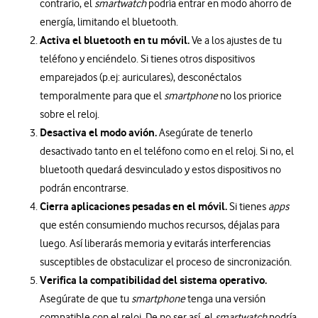
contrario, el
smartwatch
podría entrar en modo ahorro de
energía, limitando el bluetooth.
Activa el bluetooth en tu móvil.
Ve a los ajustes de tu
teléfono y enciéndelo. Si tienes otros dispositivos
emparejados (p.ej: auriculares), desconéctalos
temporalmente para que el
smartphone
no los priorice
sobre el reloj.
Desactiva el modo avión.
Asegúrate de tenerlo
desactivado tanto en el teléfono como en el reloj. Si no, el
bluetooth quedará desvinculado y estos dispositivos no
podrán encontrarse.
Cierra aplicaciones pesadas en el móvil.
Si tienes
apps
que estén consumiendo muchos recursos, déjalas para
luego. Así liberarás memoria y evitarás interferencias
susceptibles de obstaculizar el proceso de sincronización.
Verifica la compatibilidad del sistema operativo.
Asegúrate de que tu
smartphone
tenga una versión
compatible con el reloj. De no ser así, el
smartwatch
podría