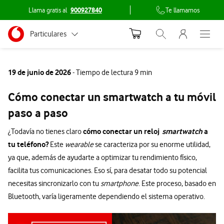
Llama gratis al
900927840
Te llamamos
Menu nave
Ir a la pagina principal de vodafone.es
Menu navegación Segmento
Particulares
Abrir buscador. Abr
Abre e
Conéctate
Autónomos
19 de junio de 2026
- Tiempo de lectura 9 min
Pymes
Cómo conectar un smartwatch a tu móvil
Grandes empresas
paso a paso
y AA.PP.
cómo conectar un reloj
smartwatch
a
¿Todavía no tienes claro
tu teléfono?
Este
wearable
se caracteriza por su enorme utilidad,
ya que, además de ayudarte a optimizar tu rendimiento físico,
facilita tus comunicaciones. Eso sí, para desatar todo su potencial
necesitas sincronizarlo con tu
smartphone
. Este proceso, basado en
Bluetooth, varía ligeramente dependiendo el sistema operativo.