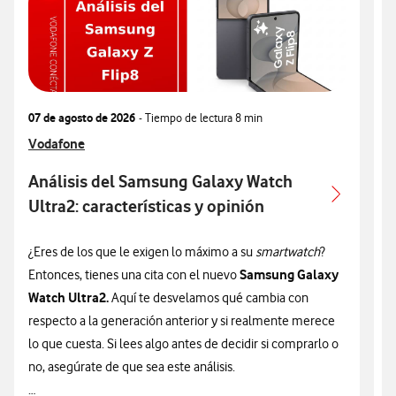
07 de agosto de 2026
- Tiempo de lectura
8 min
0
Ver más articulos relacionados con
Vodafone
V
V
Análisis del Samsung Galaxy Watch
Ultra2: características y opinión
c
¿Eres de los que le exigen lo máximo a su
smartwatch
?
¿
Samsung Galaxy
Entonces, tienes una cita con el nuevo
n
Watch Ultra2.
Aquí te desvelamos qué cambia con
v
respecto a la generación anterior y si realmente merece
d
lo que cuesta. Si lees algo antes de decidir si comprarlo o
t
no, asegúrate de que sea este análisis.
