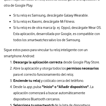
otra de Google Play.
Si tu reloj es Samsung, descárgate Galaxy Wearable.
Si tu reloj es Xiaomi, descárgate Mi Fitness.
Si tu reloj es de otra marca (p. ej. Oppo), descárgate Wear OS.
Esta aplicación, desarrollada por Google, es compatible con
todos los
smartwatches
salvo los de Samsung.
Sigue estos pasos para vincular tu reloj inteligente con un
smartphone Android:
Descarga la aplicación correcta
desde Google Play Store.
permisos necesarios
Abre la aplicación y otorga todos los
para el correcto funcionamiento del reloj.
Enciende tu reloj
y colócalo cerca del teléfono.
"Inicio" o "Añadir dispositivo".
Desde la
app,
pulsa
La
aplicación comenzará a buscar automáticamente
dispositivos Bluetooth cercanos.
Selecciona tu
smartwatch
de la lista de dispositivos