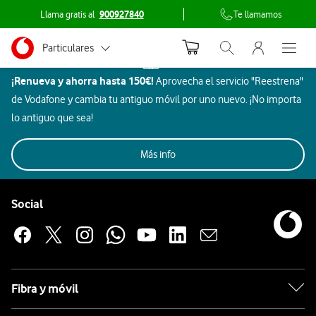
Llama gratis al
900927840
Te llamamos
Menu nave
Ir a la pagina principal de vodafone.es
Menu navegación Segmento
Particulares
Inicio
Abrir buscador. Abr
Abre e
Dispositivos
¡Renueva y ahorra hasta 150€!
Aprovecha el servicio "Reestrena"
Autónomos
Tablets
de Vodafone y cambia tu antiguo móvil por uno nuevo. ¡No importa
OPPO
Pymes
lo antiguo que sea!
Imagen
Aires
Hogar
Grandes empresas
Todos
Rebajas
Móviles
Beauty
y
Gaming
Aur
Más info
Acondicionados
y ocio
y AA.PP.
sonido
Pie de página de Vodafone
Tablets
Enlaces a las redes sociales de Vodafone
Social
OPPO
Samsung
Fibra y móvil