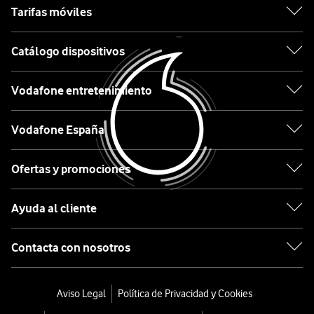
Xiaomi
Tarifas móviles
OPPO
Catálogo dispositivos
HONOR
Vodafone entretenimiento
TCL
Vodafone España
Ordenar
por:
Ofertas y promociones
Ayuda al cliente
OPPO
Pad
Contacta con nosotros
SE
2025
Aviso Legal
Política de Privacidad y Cookies