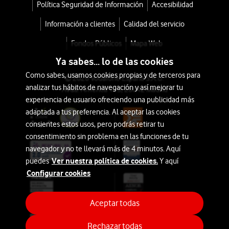
WiFi
Política Seguridad de Información
Accesibilidad
Información a clientes
Calidad del servicio
128GB
Fondos Públicos
Mapa Web
Azul
Ya sabes... lo de las cookies
con
Como sabes, usamos cookies propias y de terceros para
© 2026 Vodafone España S.A.U.
tu
analizar tus hábitos de navegación y así mejorar tu
Avda. América 115, 28042 Madrid
experiencia de usuario ofreciendo una publicidad más
tarifa
adaptada a tus preferencia. Al aceptar las cookies
Móvil
consientes estos usos, pero podrás retirar tu
desde
consentimiento sin problema en las funciones de tu
151,2€
229€
navegador y no te llevará más de 4 minutos. Aquí
Ver nuestra política de cookies.
puedes
Y aquí
o
Configurar cookies
3€/mes
Aceptar todas
Rechazar todas