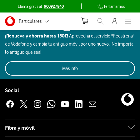
Llama gratis al
900927840
Te llamamos
Menu nave
Ir a la pagina principal de vodafone.es
Menu navegación Segmento
Particulares
Inicio
Abrir buscador. Abr
Abre e
Dispositivos
¡Renueva y ahorra hasta 150€!
Aprovecha el servicio "Reestrena"
Autónomos
Smartwatch
de Vodafone y cambia tu antiguo móvil por uno nuevo. ¡No importa
Motorola
Pymes
lo antiguo que sea!
Imagen
Aires
Hogar
Grandes empresas
Todos
Rebajas
Móviles
Beauty
y
Gaming
Aur
Más info
Acondicionados
y ocio
y AA.PP.
sonido
Pie de página de Vodafone
Smartwatch
Enlaces a las redes sociales de Vodafone
Social
Motorola
Apple
Fibra y móvil