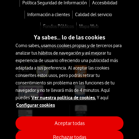
Marcas
Política Seguridad de Información
Accesibilidad
Información a clientes
Calidad del servicio
Apple
Fondos Públicos
Mapa Web
Ya sabes... lo de las cookies
Samsung
Como sabes, usamos cookies propias y de terceros para
© 2026 Vodafone España S.A.U.
analizar tus hábitos de navegación y así mejorar tu
Avda. América 115, 28042 Madrid
Xiaomi
experiencia de usuario ofreciendo una publicidad más
adaptada a tus preferencia. Al aceptar las cookies
OPPO
consientes estos usos, pero podrás retirar tu
consentimiento sin problema en las funciones de tu
Motorola
navegador y no te llevará más de 4 minutos. Aquí
Ver nuestra política de cookies.
puedes
Y aquí
Configurar cookies
Huawei
HONOR
Aceptar todas
Rechazar todas
Realme