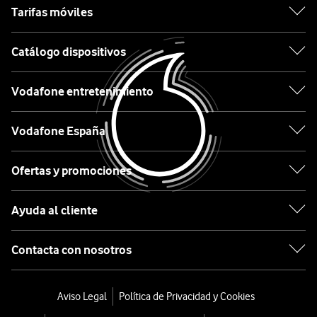
Samsung
Tarifas móviles
Xiaomi
Catálogo dispositivos
OPPO
Vodafone entretenimiento
Motorola
Vodafone España
Etiqueta
Ofertas y promociones
Lo
Ayuda al cliente
último
en
Contacta con nosotros
tecnología
desde
0€
Aviso Legal
Política de Privacidad y Cookies