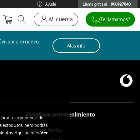
Ayuda
Llama gratis al
900927840
900927840
Mi cuenta
¿Te llamamos?
Abrir buscador. Abre en ventana modal
Ir a la pagina acceso clientes. Abre en p
Mi Vodafone
vil por uno nuevo.
Más info
Móviles y dispositivos
Añadir línea adicional
Mis facturas
Mis pedidos
Recargas
Vodafone entretenimiento
jorar tu experiencia de
s estos usos, pero podrás
Contratar Netflix
Ver
 minutos. Aquí puedes