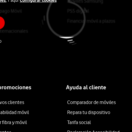
ies.
Configurar cookies
Y aquí
Móviles Samsung
epago Móvil
PS5 digital
Financiar móvil a plazos
ternacionales
o
 promociones
Ayuda al cliente
vos clientes
Comparador de móviles
tabilidad móvil
Repara tu dispositivo
fibra y móvil
Tarifa social