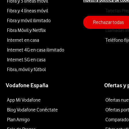
nuestra política de cook
Fibra y 3 líneas móvil
eSIM
ASUS
Fibra y 4 líneas móvil
Tarjetas Pr
Fibra y móvil ilimitado
Roaming
Rechazar todas
Fibra Móvil y Netflix
Llamadas in
Samsung
Internet en casa
Teléfono fij
Internet 4G en casa ilimitado
HP
Internet 5G en casa
Acer
Fibra, móvil y fútbol
ASUS
Vodafone España
Ofertas y
Etiqueta
App Mi Vodafone
Ofertas nue
Blog Vodafone Conéctate
Ofertas por
Plan Amigo
Comparador 
Lo