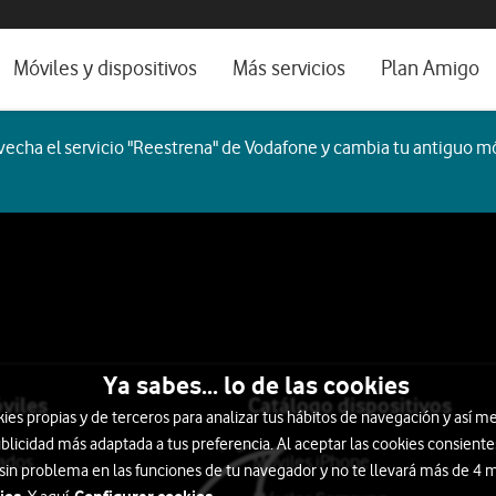
os, ayuda e idioma
rio
Móviles y dispositivos
Más servicios
Plan Amigo
one TV
Móviles
Alianza Vodafone e Iberdrola
echa el servicio "Reestrena" de Vodafone y cambia tu antiguo mó
l 5G
Imagen y Sonido
Servicios avanzados
tura
Ver todos
encias
ogar
Auriculares
Smartwatch
Ordenadores
ocio
Ya sabes... lo de las cookies
viles
Catálogo dispositivos
s propias y de terceros para analizar tus hábitos de navegación y así me
blicidad más adaptada a tus preferencia. Al aceptar las cookies consiente
tados
Móviles iPhone
 sin problema en las funciones de tu navegador y no te llevará más de 4