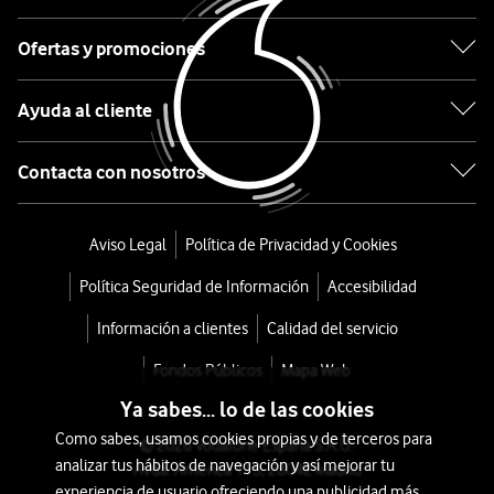
Negro
Ofertas y promociones
desde
Ayuda al cliente
1.188
€
Contacta con nosotros
o
30
€/mes
x
Aviso Legal
Política de Privacidad y Cookies
36
Política Seguridad de Información
Accesibilidad
meses
+
Información a clientes
Calidad del servicio
Tarifa
Fondos Públicos
Mapa Web
Móvil
Ya sabes... lo de las cookies
Como sabes, usamos cookies propias y de terceros para
© 2026 Vodafone España S.A.U.
analizar tus hábitos de navegación y así mejorar tu
Avda. América 115, 28042 Madrid
experiencia de usuario ofreciendo una publicidad más