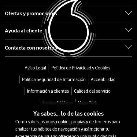
Re-
estrena
Ofertas y promociones
¿Cómo
Ayuda al cliente
funciona
Re-
Contacta con nosotros
estrena?
Escribe
el
Aviso Legal
Política de Privacidad y Cookies
modelo
Política Seguridad de Información
Accesibilidad
y
capacidad
Información a clientes
Calidad del servicio
del
Fondos Públicos
Mapa Web
smartphone
que
Ya sabes... lo de las cookies
quieres
Como sabes, usamos cookies propias y de terceros para
© 2026 Vodafone España S.A.U.
entregar
analizar tus hábitos de navegación y así mejorar tu
Avda. América 115, 28042 Madrid
experiencia de usuario ofreciendo una publicidad más