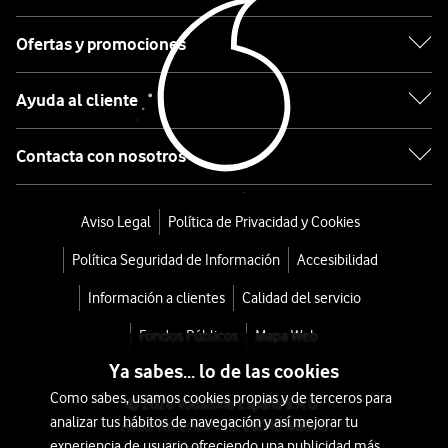
Re-
estrena
Ofertas y promociones
¿Cómo
Ayuda al cliente
funciona
Re-
Contacta con nosotros
estrena?
Escribe
el
Aviso Legal
Política de Privacidad y Cookies
modelo
Política Seguridad de Información
Accesibilidad
y
capacidad
Información a clientes
Calidad del servicio
del
Fondos Públicos
Mapa Web
smartphone
que
Ya sabes... lo de las cookies
quieres
Como sabes, usamos cookies propias y de terceros para
© 2026 Vodafone España S.A.U.
entregar
analizar tus hábitos de navegación y así mejorar tu
Avda. América 115, 28042 Madrid
experiencia de usuario ofreciendo una publicidad más