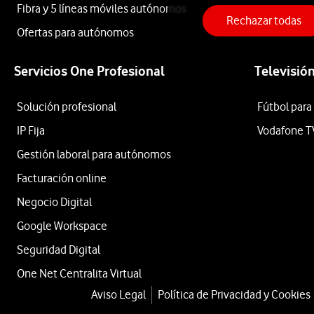
Re-
Fibra y 5 líneas móviles autónomos
Rechazar todas
estrena?
Ofertas para autónomos
Escribe
el
Servicios One Profesional
Televisió
modelo
y
Solución profesional
Fútbol para
capacidad
IP Fija
Vodafone T
del
smartphone
Gestión laboral para autónomos
que
Facturación online
quieres
Negocio Digital
entregar
Google Workspace
Seguridad Digital
Buscar
Buscar
One Net Centralita Virtual
Contenido
Aviso Legal
Política de Privacidad y Cookies
¿Cómo