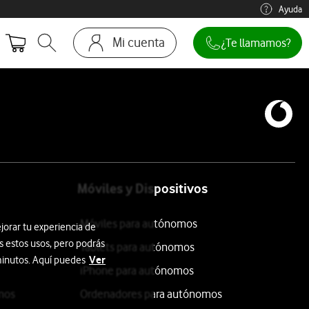
Ayuda
Mi cuenta
¿Te llamamos?
Abrir buscador. Abre en ventana modal
Ir a la pagina acceso clientes
Móviles y Dispositivos
Móviles para autónomos
jorar tu experiencia de
s estos usos, pero podrás
Tablets para autónomos
Ver
 minutos. Aquí puedes
iPhone para autónomos
mos
Ordenadores para autónomos