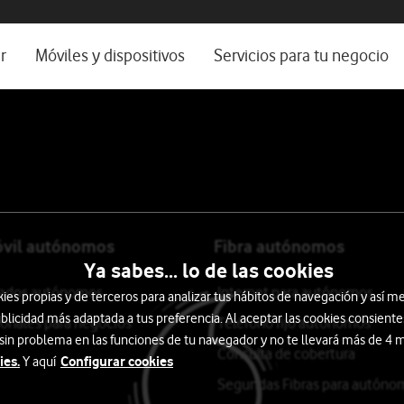
os, ayuda e idioma
rio
r
Móviles y dispositivos
Servicios para tu negocio
Catálogo de móviles
Servicios profesionales
Ordenadores
Por ser cliente
Ver todos
Blog Autónomos y Negocios
óvil autónomos
Fibra autónomos
Ya sabes... lo de las cookies
itados autónomos
Internet para autónomos
s propias y de terceros para analizar tus hábitos de navegación y así me
blicidad más adaptada a tus preferencia. Al aceptar las cookies consiente
ionales para negocios
Teléfono fijo autónomos
 sin problema en las funciones de tu navegador y no te llevará más de 4
Consulta de cobertura
ies.
Configurar cookies
Y aquí
Segundas Fibras para autóno