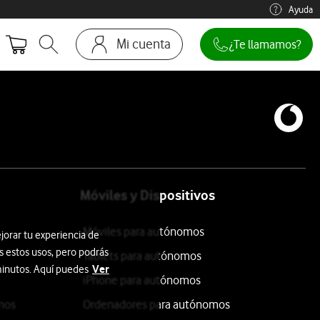
Ayuda
Mi cuenta
¿Te llamamos?
Abrir buscador. Abre en ventana modal
Ir a la pagina acceso clientes
Móviles y Dispositivos
Móviles para autónomos
jorar tu experiencia de
s estos usos, pero podrás
Tablets para autónomos
Ver
 minutos. Aquí puedes
iPhone para autónomos
mos
Ordenadores para autónomos