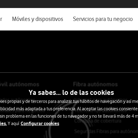
os, ayuda e idioma
rio
r
Móviles y dispositivos
Servicios para tu negocio
Catálogo de móviles
Servicios profesionales
Ordenadores
Por ser cliente
Ver todos
Blog Autónomos y Negocios
óvil autónomos
Fibra autónomos
Ya sabes... lo de las cookies
itados autónomos
Internet para autónomos
s propias y de terceros para analizar tus hábitos de navegación y así me
blicidad más adaptada a tus preferencia. Al aceptar las cookies consiente
ionales para negocios
Teléfono fijo autónomos
 sin problema en las funciones de tu navegador y no te llevará más de 4
Consulta de cobertura
ies.
Configurar cookies
Y aquí
Segundas Fibras para autóno