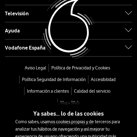
Re-
estrena
Televisión
¿Cómo
Ayuda
funciona
Re-
Vodafone España
estrena?
Escribe
el
Aviso Legal
Política de Privacidad y Cookies
modelo
Política Seguridad de Información
Accesibilidad
y
capacidad
Información a clientes
Calidad del servicio
del
Mapa Web
smartphone
que
Ya sabes... lo de las cookies
quieres
Como sabes, usamos cookies propias y de terceros para
© 2026 Vodafone España
entregar
analizar tus hábitos de navegación y así mejorar tu
Avda. América 115, 28042 Madrid
experiencia de usuario ofreciendo una publicidad más