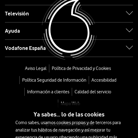
16
Pro
Televisión
256GB
Ayuda
Titanio
Vodafone España
negro
desde
Aviso Legal
Política de Privacidad y Cookies
1.296
Política Seguridad de Información
Accesibilidad
€
1.349€
o
Información a clientes
Calidad del servicio
32
Mapa Web
€/mes
x
Ya sabes... lo de las cookies
36
Como sabes, usamos cookies propias y de terceros para
meses
© 2026 Vodafone España
analizar tus hábitos de navegación y así mejorar tu
Avda. América 115, 28042 Madrid
+
experiencia de usuario ofreciendo una publicidad más