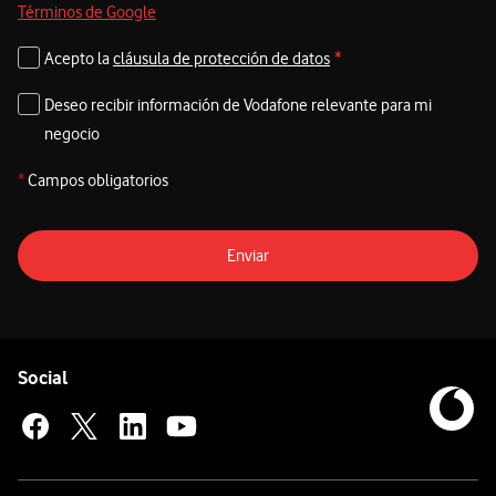
Términos de Google
Acepto la
cláusula de protección de datos
*
Deseo recibir información de Vodafone relevante para mi
negocio
*
Campos obligatorios
Enviar
Pie de página de Vodafone
Enlaces a las redes sociales de Vodafone
Social