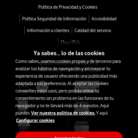
Política de Privacidad y Cookies
Política Seguridad de Información
Accesibilidad
Información a clientes
Calidad del servicio
Mapa Web
Ya sabes... lo de las cookies
Como sabes, usamos cookies propias y de terceros para
© 2026 Vodafone España S.A.U.
analizar tus hábitos de navegación y así mejorar tu
Avda. América 115, 28042 Madrid
experiencia de usuario ofreciendo una publicidad más
adaptada a tus preferencia. Al aceptar las cookies
consientes estos usos, pero podrás retirar tu
consentimiento sin problema en las funciones de tu
navegador y no te llevará más de 4 minutos. Aquí
Ver nuestra política de cookies.
puedes
Y aquí
Configurar cookies