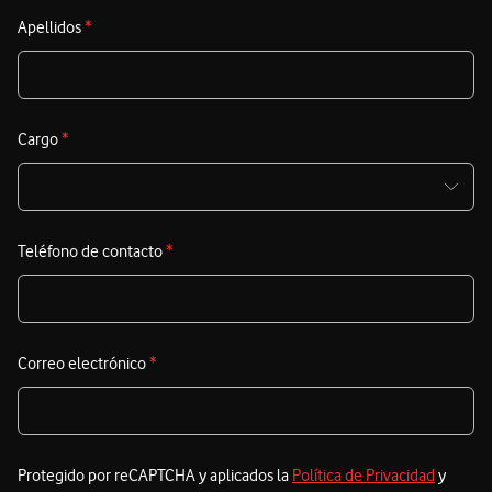
empresariales, y lo que debes pensar desde ahora mismo
Apellidos
*
A
es cuándo y con qué velocidad será adoptada por tu
d
organización.
a
d
Cargo
*
d
E
Teléfono de contacto
*
t
a
s
e
Correo electrónico
*
e
Protegido por reCAPTCHA y aplicados la
Política de Privacidad
y