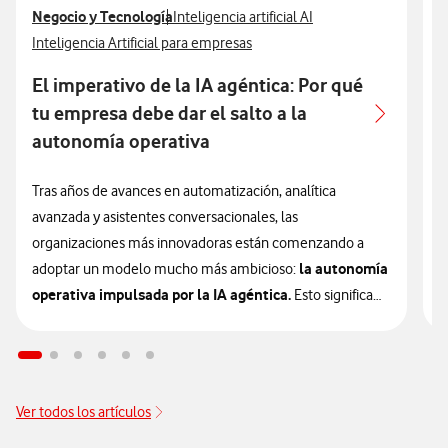
Ver más articulos relacionados con
Negocio y Tecnología
Ver más artículos con
V
N
Inteligencia artificial AI
Ver más artículos con
V
Inteligencia Artificial para empresas
I
El imperativo de la IA agéntica: Por qué
A
tu empresa debe dar el salto a la
autonomía operativa
L
e
Tras años de avances en automatización, analítica
u
avanzada y asistentes conversacionales, las
e
organizaciones más innovadoras están comenzando a
la autonomía
a
adoptar un modelo mucho más ambicioso:
operativa impulsada por la IA agéntica.
Esto significa
L
que la inteligencia artificial está entrando en una nueva
p
etapa que las empresas deberán valorar si quieren
c
mantener su competitividad en los próximos años.
i
Ver todos los artículos
p
Esta evolución representa, otra vez, un cambio de