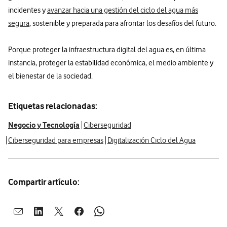
incidentes y
avanzar hacia una gestión del ciclo del agua más
segura
, sostenible y preparada para afrontar los desafíos del futuro.
Porque proteger la infraestructura digital del agua es, en última
instancia, proteger la estabilidad económica, el medio ambiente y
el bienestar de la sociedad.
Etiquetas relacionadas:
Negocio y Tecnología
Ciberseguridad
Ciberseguridad para empresas
Digitalización Ciclo del Agua
Compartir artículo:
Abrir ventana para compartir en mail
Abrir ventana para compartir en linkedin
Abrir ventana para compartir en twitter
Abrir ventana para compartir en facebook
Abrir ventana para compartir en whatsap