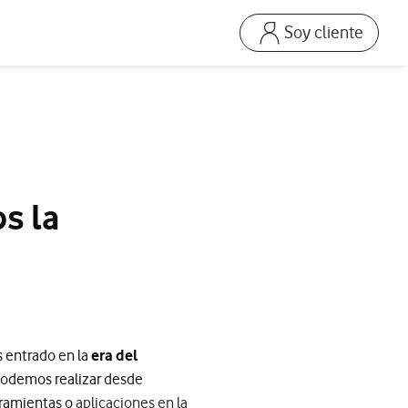
Soy cliente
Ir a la pagina acceso
Mi Vodafone Business
Mis Facturas
s
Solucionar averías
Dispositivos
s la
Repara tu móvil
Mis productos
Consumo
as entrado en la
era del
odemos realizar desde
erramientas o
aplicaciones en la