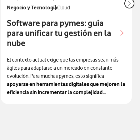
Ver más articulos relacionados con
Ver más artículos con
Negocio y Tecnología
Cloud
Software para pymes: guía
para unificar tu gestión en la
nube
El contexto actual exige que las empresas sean más
ágiles para adaptarse a un mercado en constante
evolución. Para muchas pymes, esto significa
apoyarse en herramientas digitales que mejoren la
eficiencia sin incrementar la complejidad
operativa.
En este sentido, un software para pymes
basado en la nube permite unificar procesos,
centralizar la información y disponer de una visión
completa del negocio en tiempo real.