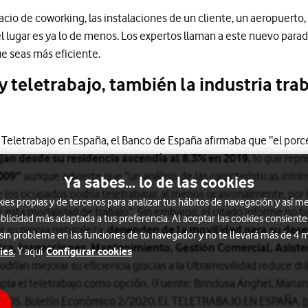
acio de coworking, las instalaciones de un cliente, un aeropuerto, 
l lugar es ya lo de menos. Los expertos llaman a este nuevo par
ue seas más eficiente.
y teletrabajo, también la industria tra
l Teletrabajo en España, el Banco de España afirmaba que “el porc
jan desde su residencia ascendía al 8,3% en 2019,
lo que repr
009”
aunque advierte que “un análisis de las características intr
Ya sabes... lo de las cookies
 los ocupados podría teletrabajar, al menos ocasionalmente, por 
s propias y de terceros para analizar tus hábitos de navegación y así me
 esta modalidad de trabajo”. Sin embargo, el citado informe no 
blicidad más adaptada a tus preferencia. Al aceptar las cookies consiente
 su propia naturaleza,
dependen de la movilidad para su des
 sin problema en las funciones de tu navegador y no te llevará más de 4
nica, Inspecciones, Mantenimiento, Gestión Comercial, Asiste
ies.
Configurar cookies
Y aquí
drían mejorar su eficiencia gracias a la Ultramovilidad reduce d
pla el teletrabajo como opción. (Fuente: Brindusa Anghel, Marian
ICOS. Boletín Económico 2/2020. EL TELETRABAJO EN ESPAÑA.
b