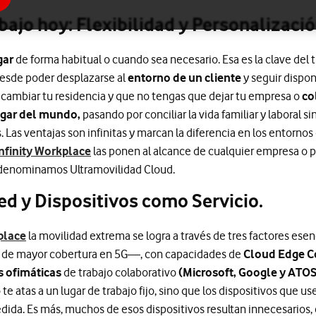
bajo hoy: Flexibilidad y Personalizació
gar
de forma habitual o cuando sea necesario. Esa es la clave del t
Desde poder desplazarse al
entorno de un cliente
y seguir dispon
 cambiar tu residencia y que no tengas que dejar tu empresa o
co
ugar del mundo,
pasando por conciliar la vida familiar y laboral s
 Las ventajas son infinitas y marcan la diferencia en los entorn
nfinity Workplace
las ponen al alcance de cualquier empresa o pr
 denominamos Ultramovilidad Cloud.
d y Dispositivos como Servicio.
place
la movilidad extrema se logra a través de tres factores esen
 de mayor cobertura en 5G—, con capacidades de
Cloud Edge C
s ofimáticas
de trabajo colaborativo
(Microsoft, Google y ATOS
 te atas a un lugar de trabajo fijo, sino que los dispositivos que us
edida. Es más, muchos de esos dispositivos resultan innecesarios