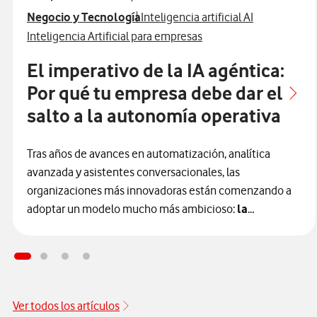
Ver más articulos relacionados con
Ver más artículos con
Negocio y Tecnología
Inteligencia artificial AI
Ver más artículos con
Inteligencia Artificial para empresas
El imperativo de la IA agéntica:
Por qué tu empresa debe dar el
salto a la autonomía operativa
Tras años de avances en automatización, analítica
avanzada y asistentes conversacionales, las
organizaciones más innovadoras están comenzando a
adoptar un modelo mucho más ambicioso:
la
autonomía operativa impulsada por la IA agéntica.
Esto significa que la inteligencia artificial está entrando
en una nueva etapa que las empresas deberán valorar si
quieren mantener su competitividad en los próximos
años.
Ver todos los artículos