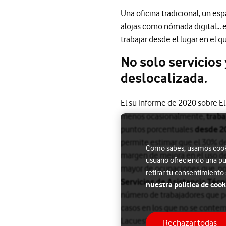
Una oficina tradicional, un esp
alojas como nómada digital… e
trabajar desde el lugar en el q
No solo servicios 
deslocalizada.
El su informe de 2020 sobre E
menos ocasionalmente,
traba
puntos porcentuales
desde 2
permite estimar que el 30% de
Como sabes, usamos cookie
margen de mejora en el uso de
usuario ofreciendo una pu
mayor de ocupaciones que, por
retirar tu consentimiento
Servicios de Asistencia Téc
nuestra política de cook
número de trabajadores que po
casos en los que no se contem
Lacuesta. ARTÍCULOS ANALÍT
Rechazar todas