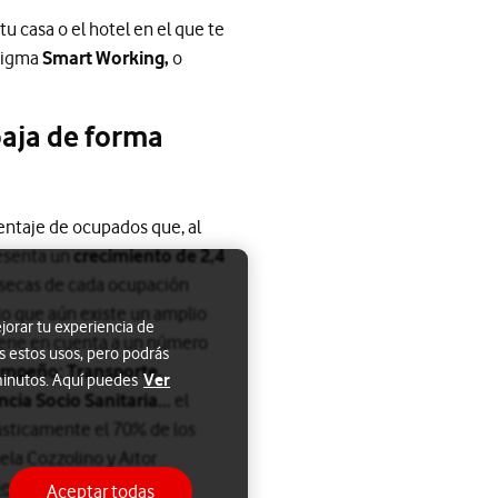
tu casa o el hotel en el que te
adigma
Smart Working,
o
baja de forma
entaje de ocupados que, al
esenta un
crecimiento de 2,4
ínsecas de cada ocupación
lo que aún existe un amplio
jorar tu experiencia de
tiene en cuenta a un número
s estos usos, pero podrás
empeño: Transporte,
Ver
 minutos. Aquí puedes
ncia Socio Sanitaria…
el
rásticamente el 70% de los
ela Cozzolino y Aitor
e2002-art13.pdf
)
Aceptar todas