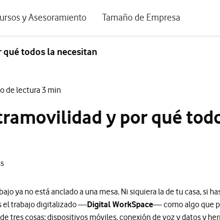
positivos de escritorio
ursos y Asesoramiento
Tamaño de Empresa
istema de Innovación
Ir a Autónomos y Negocios
r qué todos la necesitan
 Nuestra Visión
Ir a Pequeñas y Medianas Empresa
rmes y Estudios
Ir a Grandes Empresas y AA.PP.
o de lectura 3 min
riencia de clientes
tramovilidad y por qué todo
tos y webinars
ss
bajo ya no está anclado a una mesa. Ni siquiera la de tu casa, si h
l trabajo digitalizado —
Digital WorkSpace
— como algo que p
de tres cosas: dispositivos móviles, conexión de voz y datos y h