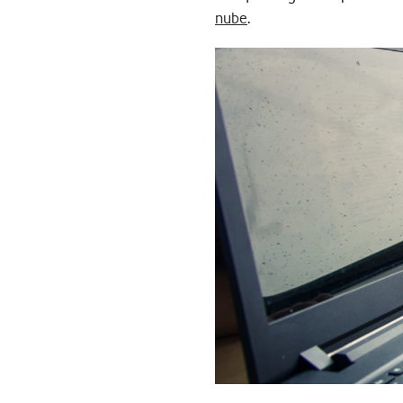
nube
.