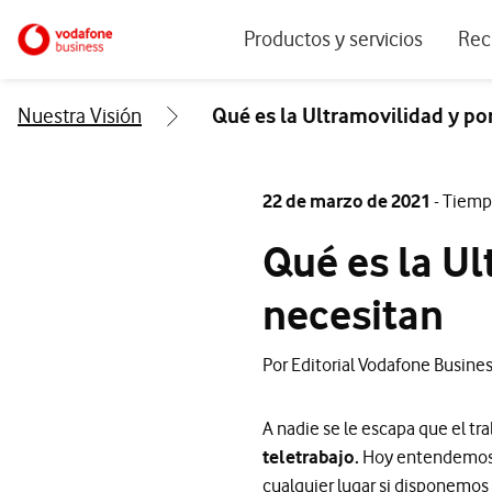
Menu navegación principal. Para dis
Ir a la pagina principal de vodafone.es
Productos y servicios
Rec
Ver todos los servicios
Ecos
Nuestra Visión
Qué es la Ultramovilidad y po
Conectividad
Blog
Ciberseguridad
Info
22 de marzo de 2021
- Tiemp
Soluciones IoT
Expe
Qué es la Ul
IA para empresas
Even
necesitan
Workplace
Soluciones de negocio
Por Editorial Vodafone Busine
Servicios Cloud
A nadie se le escapa que el tra
teletrabajo.
Hoy entendemos e
cualquier lugar si disponemos 