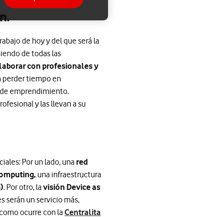
n.
rabajo de hoy y del que será la
iendo de todas las
laborar con profesionales y
in perder tiempo en
os de emprendimiento.
ofesional y las llevan a su
ciales: Por un lado, una
red
omputing,
una infraestructura
)
. Por otro, la
visión Device as
es serán un servicio más,
, como ocurre con la
Centralita