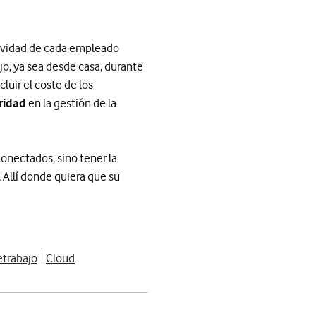
tividad de cada empleado
o, ya sea desde casa, durante
ncluir el coste de los
ridad
en la gestión de la
conectados, sino tener la
 Allí donde quiera que su
etrabajo
Cloud