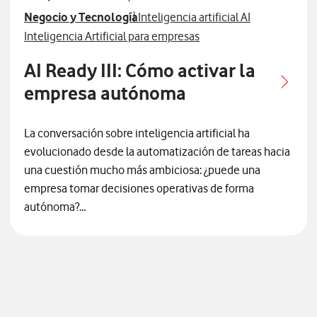
Ver más articulos relacionados con
Ver más artículos con
Negocio y Tecnología
Inteligencia artificial AI
Ver más artículos con
Inteligencia Artificial para empresas
AI Ready III: Cómo activar la
empresa autónoma
La conversación sobre inteligencia artificial ha
evolucionado desde la automatización de tareas hacia
una cuestión mucho más ambiciosa: ¿puede una
empresa tomar decisiones operativas de forma
autónoma?
La respuesta ya no pertenece al terreno de la teoría,
pues las organizaciones más avanzadas están
construyendo ya modelos capaces de analizar
información, interpretar contextos complejos, ejecutar