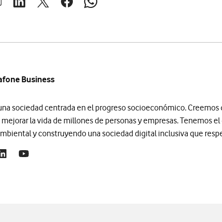
brir ventana para compartir en mail
Abrir ventana para compartir en linkedin
Abrir ventana para compartir en twitter
Abrir ventana para compartir en facebook
Abrir ventana para compartir en whats
afone Business
 una sociedad centrada en el progreso socioeconómico. Creemos q
 mejorar la vida de millones de personas y empresas. Tenemos e
biental y construyendo una sociedad digital inclusiva que respe