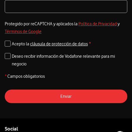
Protegido por reCAPTCHA y aplicados la
Política de Privacidad
y
Términos de Google
Acepto la
cláusula de protección de datos
*
Deseo recibir información de Vodafone relevante para mi
negocio
*
Campos obligatorios
Enviar
Pie de página de Vodafone
Enlaces a las redes sociales de Vodafone
Social