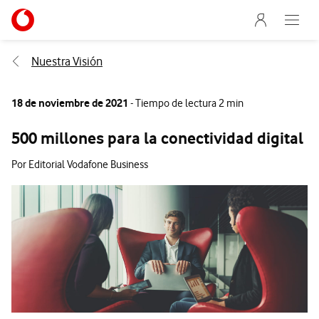
Menu nave
Ir a la pagina principal de vodafone.es
Abre e
Menu navegación Segmento
Nuestra Visión
18 de noviembre de 2021
- Tiempo de lectura 2 min
500 millones para la conectividad digital
Por Editorial Vodafone Business