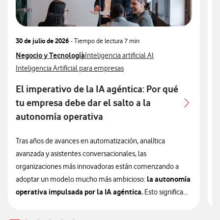
30 de julio de 2026
- Tiempo de lectura
7 min
3
Ver más articulos relacionados con
Negocio y Tecnología
Ver más artículos con
V
N
Inteligencia artificial AI
Ver más artículos con
V
Inteligencia Artificial para empresas
I
El imperativo de la IA agéntica: Por qué
A
tu empresa debe dar el salto a la
autonomía operativa
L
e
Tras años de avances en automatización, analítica
u
avanzada y asistentes conversacionales, las
e
organizaciones más innovadoras están comenzando a
la autonomía
a
adoptar un modelo mucho más ambicioso:
operativa impulsada por la IA agéntica.
Esto significa
L
que la inteligencia artificial está entrando en una nueva
p
etapa que las empresas deberán valorar si quieren