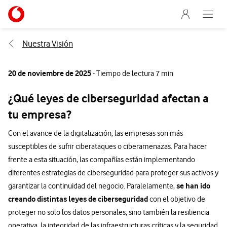
Menu nave
Ir a la pagina principal de vodafone.es
Abre e
Menu navegación Segmento
Nuestra Visión
20 de noviembre de 2025
- Tiempo de lectura 7 min
¿Qué leyes de ciberseguridad afectan a
tu empresa?
Con el avance de la digitalización, las empresas son más
susceptibles de sufrir ciberataques o ciberamenazas. Para hacer
frente a esta situación, las compañías están implementando
diferentes estrategias de ciberseguridad para proteger sus activos y
se han ido
garantizar la continuidad del negocio. Paralelamente,
creando distintas leyes de ciberseguridad
con el objetivo de
proteger no solo los datos personales, sino también la resiliencia
operativa, la integridad de las infraestructuras críticas y la seguridad