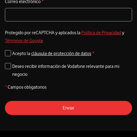
Correo electrónico
*
e
Protegido por reCAPTCHA y aplicados la
Política de Privacidad
y
Términos de Google
Acepto la
cláusula de protección de datos
*
Deseo recibir información de Vodafone relevante para mi
negocio
*
Campos obligatorios
Enviar
Pie de página de Vodafone