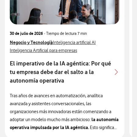
30 de julio de 2026
- Tiempo de lectura
7 min
3
Ver más articulos relacionados con
Negocio y Tecnología
Ver más artículos con
V
N
Inteligencia artificial AI
Ver más artículos con
V
Inteligencia Artificial para empresas
I
El imperativo de la IA agéntica: Por qué
A
tu empresa debe dar el salto a la
autonomía operativa
L
e
Tras años de avances en automatización, analítica
u
avanzada y asistentes conversacionales, las
e
organizaciones más innovadoras están comenzando a
la autonomía
a
adoptar un modelo mucho más ambicioso:
operativa impulsada por la IA agéntica.
Esto significa
L
que la inteligencia artificial está entrando en una nueva