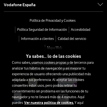
Vodafone España
Política de Privacidad y Cookies
Política Seguridad de Información
Accesibilidad
Información a clientes
Calidad del servicio
Mapa Web
Ya sabes... lo de las cookies
Como sabes, usamos cookies propias y de terceros para
© 2026 Vodafone España S.A.U.
analizar tus hábitos de navegación y así mejorar tu
Avda. América 115, 28042 Madrid
experiencia de usuario ofreciendo una publicidad más
adaptada a tus preferencia. Al aceptar las cookies
consientes estos usos, pero podrás retirar tu
consentimiento sin problema en las funciones de tu
navegador y no te llevará más de 4 minutos. Aquí
Ver nuestra política de cookies.
puedes
Y aquí