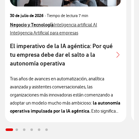
30 de julio de 2026
- Tiempo de lectura
7 min
3
Ver más articulos relacionados con
Negocio y Tecnología
Ver más artículos con
V
N
Inteligencia artificial AI
Ver más artículos con
V
Inteligencia Artificial para empresas
I
El imperativo de la IA agéntica: Por qué
A
tu empresa debe dar el salto a la
autonomía operativa
L
e
Tras años de avances en automatización, analítica
u
avanzada y asistentes conversacionales, las
e
organizaciones más innovadoras están comenzando a
la autonomía
a
adoptar un modelo mucho más ambicioso:
operativa impulsada por la IA agéntica.
Esto significa
L
que la inteligencia artificial está entrando en una nueva
p
etapa que las empresas deberán valorar si quieren
c
mantener su competitividad en los próximos años.