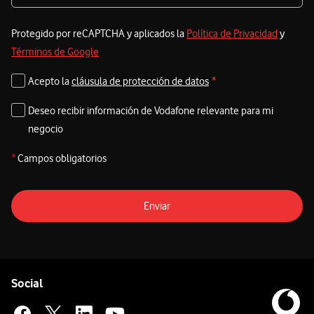
Protegido por reCAPTCHA y aplicados la
Política de Privacidad
y
Términos de Google
Acepto la
cláusula de protección de datos
*
Deseo recibir información de Vodafone relevante para mi
negocio
*
Campos obligatorios
Enviar
Pie de página de Vodafone
Enlaces a las redes sociales de Vodafone
Social