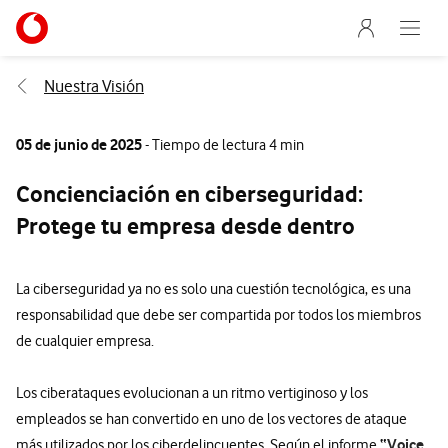
Menu nave
Ir a la pagina principal de vodafone.es
Abre e
Menu navegación Segmento
Nuestra Visión
05 de junio de 2025
- Tiempo de lectura 4 min
Concienciación en ciberseguridad:
Protege tu empresa desde dentro
La ciberseguridad ya no es solo una cuestión tecnológica, es una
responsabilidad que debe ser compartida por todos los miembros
de cualquier empresa.
Los ciberataques evolucionan a un ritmo vertiginoso y los
empleados se han convertido en uno de los vectores de ataque
“
Voice
más utilizados por los ciberdelincuentes. Según el informe