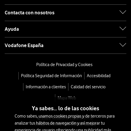
Contacta con nosotros
Ayuda
Vodafone España
Política de Privacidad y Cookies
Política Seguridad de Información
Accesibilidad
Información a clientes
Calidad del servicio
Mapa Web
Ya sabes... lo de las cookies
Como sabes, usamos cookies propias y de terceros para
© 2026 Vodafone España S.A.U.
analizar tus hábitos de navegación y así mejorar tu
Avda. América 115, 28042 Madrid
experiencia de usuario ofreciendo una publicidad más