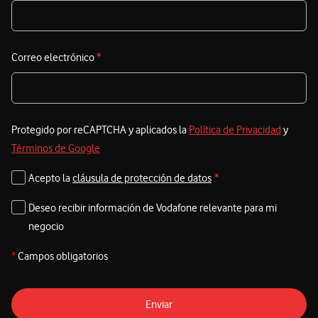
a
s
e
Correo electrónico
*
e
Protegido por reCAPTCHA y aplicados la
Política de Privacidad
y
Términos de Google
Acepto la
cláusula de protección de datos
*
Deseo recibir información de Vodafone relevante para mi
negocio
*
Campos obligatorios
Enviar