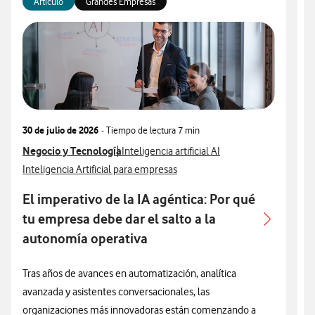
Artículo
Grandes Empresas
30 de julio de 2026
- Tiempo de lectura
7 min
3
Ver más articulos relacionados con
Negocio y Tecnología
Ver más artículos con
V
N
Inteligencia artificial AI
Ver más artículos con
V
Inteligencia Artificial para empresas
I
El imperativo de la IA agéntica: Por qué
A
tu empresa debe dar el salto a la
autonomía operativa
L
e
Tras años de avances en automatización, analítica
u
avanzada y asistentes conversacionales, las
e
organizaciones más innovadoras están comenzando a