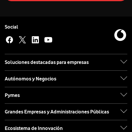
Pie de página de Vodafone
Enlaces a las redes sociales de Vodafone
Social
Soluciones destacadas para empresas
Autónomos y Negocios
Pymes
Grandes Empresas y Administraciones Públicas
Ecosistema de Innovación