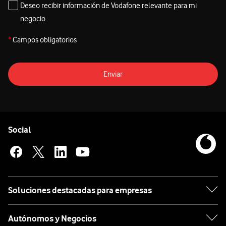
Deseo recibir información de Vodafone relevante para mi
negocio
*
Campos obligatorios
Enviar
Pie de página de Vodafone
Enlaces a las redes sociales de Vodafone
Social
Soluciones destacadas para empresas
Autónomos y Negocios