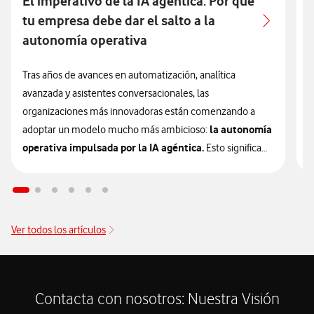
El imperativo de la IA agéntica: Por qué
A
tu empresa debe dar el salto a la
autonomía operativa
L
e
Tras años de avances en automatización, analítica
u
avanzada y asistentes conversacionales, las
e
organizaciones más innovadoras están comenzando a
la autonomía
a
adoptar un modelo mucho más ambicioso:
operativa impulsada por la IA agéntica.
Esto significa
L
que la inteligencia artificial está entrando en una nueva
p
etapa que las empresas deberán valorar si quieren
c
mantener su competitividad en los próximos años.
i
Ver todos los artículos
p
Esta evolución representa, otra vez, un cambio de
t
paradigma. Si ya te habías adaptado a herramientas que
d
automatizan tareas aisladas o responden preguntas de
e
usuarios, debes entender que ese era solo el primer paso.
Contacta con nosotros: Nuestra Visión
la nueva generación
Ahora estamos en el siguiente con