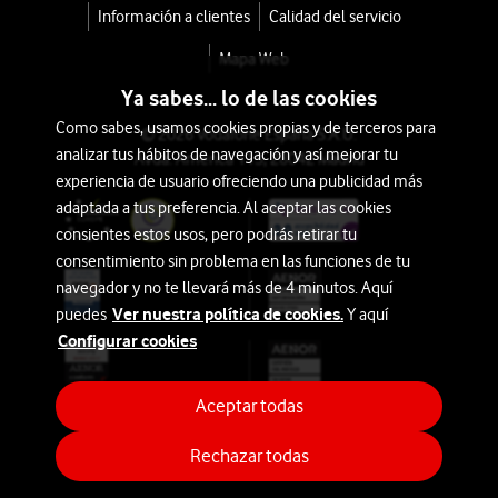
Información a clientes
Calidad del servicio
Mapa Web
Ya sabes... lo de las cookies
Como sabes, usamos cookies propias y de terceros para
© 2026 Vodafone España S.A.U.
analizar tus hábitos de navegación y así mejorar tu
Avda. América 115, 28042 Madrid
experiencia de usuario ofreciendo una publicidad más
adaptada a tus preferencia. Al aceptar las cookies
consientes estos usos, pero podrás retirar tu
consentimiento sin problema en las funciones de tu
navegador y no te llevará más de 4 minutos. Aquí
Ver nuestra política de cookies.
puedes
Y aquí
Configurar cookies
Aceptar todas
Rechazar todas