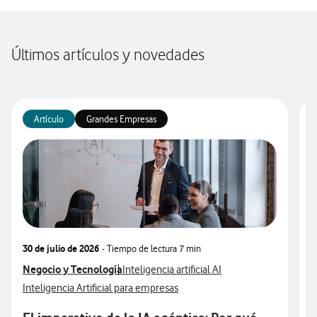
Últimos artículos y novedades
Artículo
Grandes Empresas
30 de julio de 2026
- Tiempo de lectura
7 min
3
Ver más articulos relacionados con
Negocio y Tecnología
Ver más artículos con
V
N
Inteligencia artificial AI
Ver más artículos con
V
Inteligencia Artificial para empresas
I