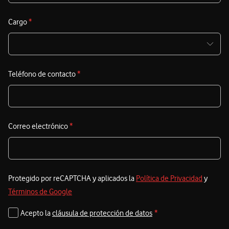
a
d
Cargo
*
d
E
Teléfono de contacto
*
t
a
s
e
Correo electrónico
*
e
Protegido por reCAPTCHA y aplicados la
Política de Privacidad
y
Términos de Google
Acepto la
cláusula de protección de datos
*