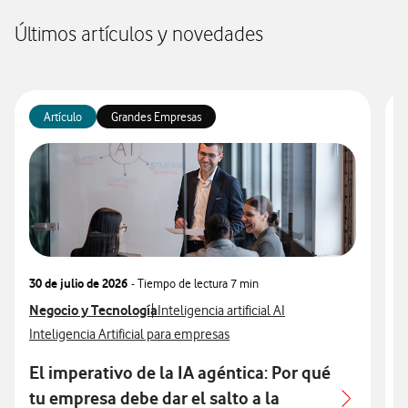
Últimos artículos y novedades
Artículo
Grandes Empresas
30 de julio de 2026
- Tiempo de lectura
7 min
3
Ver más articulos relacionados con
Negocio y Tecnología
Ver más artículos con
V
N
Inteligencia artificial AI
Ver más artículos con
V
Inteligencia Artificial para empresas
I
El imperativo de la IA agéntica: Por qué
A
tu empresa debe dar el salto a la