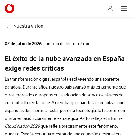
Menu nave
Ir a la pagina principal de vodafone.es
Abre e
Menu navegación Segmento
Nuestra Visión
02 de julio de 2026
- Tiempo de lectura 7 min
El éxito de la nube avanzada en España
exige redes críticas
La transformación digital española está viviendo una aparente
paradoja. Durante años, nuestro país avanzó más lentamente que
otros mercados europeos en la adopción de servicios básicos de
computación en la nube. Sin embargo, cuando las organizaciones
españolas decidieron apostar por esta tecnología, lo hicieron con
una orientación claramente estratégica. Así lo refleja el informe
Cloud Nation 2026
que refleja precisamente este fenómeno.
Aunque España continúa mostrando una adopción desigual en