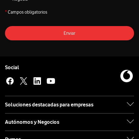
*
Campos obligatorios
Enviar
Pie de página de Vodafone
Enlaces a las redes sociales de Vodafone
Social
Soluciones destacadas para empresas
Autónomos y Negocios