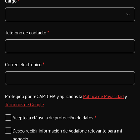
d
Cargo
*
d
E
Teléfono de contacto
*
t
a
s
e
Correo electrónico
*
e
Protegido por reCAPTCHA y aplicados la
Política de Privacidad
y
Términos de Google
Acepto la
cláusula de protección de datos
*
Deseo recibir información de Vodafone relevante para mi
negocio