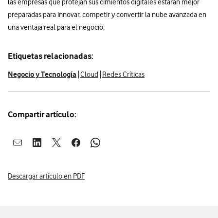
las empresas que protejan sus cimientos digitales estarán mejor
preparadas para innovar, competir y convertir la nube avanzada en
una ventaja real para el negocio.
Etiquetas relacionadas:
Negocio y Tecnología
Cloud
Redes Críticas
Compartir artículo:
Abrir ventana para compartir en mail
Abrir ventana para compartir en linkedin
Abrir ventana para compartir en twitter
Abrir ventana para compartir en facebook
Abrir ventana para compartir en whatsap
Descargar artículo en PDF