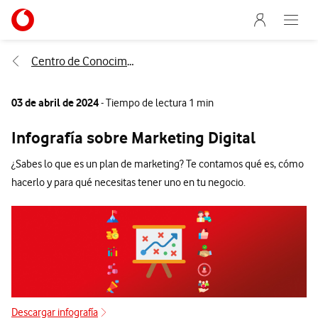
Menu nave
Ir a la pagina principal de vodafone.es
Abre e
Menu navegación Segmento
Centro de Conocimiento
03 de abril de 2024
- Tiempo de lectura 1 min
Infografía sobre Marketing Digital
¿Sabes lo que es un plan de marketing? Te contamos qué es, cómo
hacerlo y para qué necesitas tener uno en tu negocio.
Descargar infografía