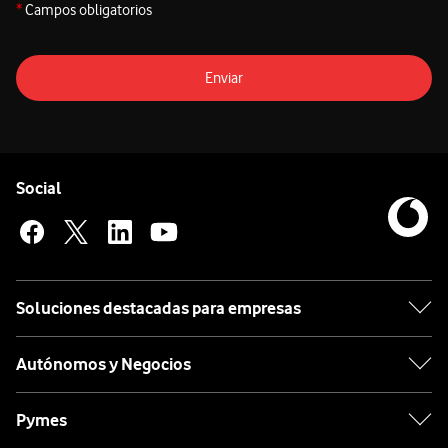
*
Campos obligatorios
Enviar
Pie de página de Vodafone
Enlaces a las redes sociales de Vodafone
Social
Soluciones destacadas para empresas
Autónomos y Negocios
Pymes