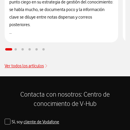
t
punto ciego en su estrategia de gestión del conocimiento:
t
se habla mucho, se documenta poco y la información
I
clave se diluye entre notas dispersas y correos
n
posteriores.
q
La integración de la transcripción de Microsoft Teams con
E
Microsoft 365 Copilot cambia esta rutina, ya que permite
u
transcribir audio a texto de forma segura, automatizada,
i
gestionada y nativa dentro del propio ecosistema de
Ver todos los artículos
c
Microsoft 365, sin necesidad de recurrir a servicios
c
externos.
r
v
Contacta con nosotros: Centro de
conocimiento de V-Hub
Sí, soy
cliente de Vodafone