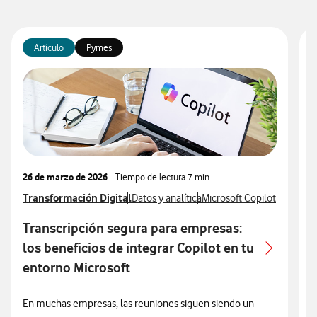
Artículo
Pymes
26 de marzo de 2026
- Tiempo de lectura
7 min
1
Ver más articulos relacionados con
Transformación Digital
Ver más artículos con
Ver más artículos con
V
T
Datos y analítica
Microsoft Copilot
V
M
Transcripción segura para empresas:
T
los beneficios de integrar Copilot en tu
q
entorno Microsoft
E
En muchas empresas, las reuniones siguen siendo un