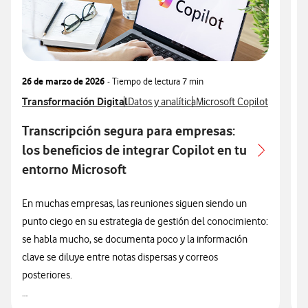
26 de marzo de 2026
- Tiempo de lectura
7 min
1
Ver más articulos relacionados con
Transformación Digital
Ver más artículos con
Ver más artículos con
V
T
Datos y analítica
Microsoft Copilot
V
M
Transcripción segura para empresas:
T
los beneficios de integrar Copilot en tu
q
entorno Microsoft
E
En muchas empresas, las reuniones siguen siendo un
t
punto ciego en su estrategia de gestión del conocimiento:
t
se habla mucho, se documenta poco y la información
I
clave se diluye entre notas dispersas y correos
n
posteriores.
q