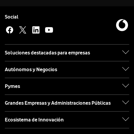
Pie de página de Vodafone
Enlaces a las redes sociales de Vodafone
Social
Soluciones destacadas para empresas
Autónomos y Negocios
Pymes
Grandes Empresas y Administraciones Públicas
Ecosistema de Innovación