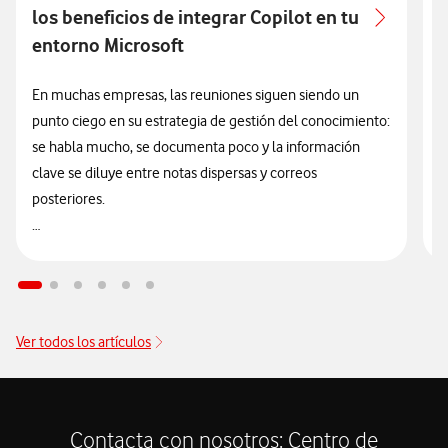
T
los beneficios de integrar Copilot en tu
q
entorno Microsoft
E
En muchas empresas, las reuniones siguen siendo un
t
punto ciego en su estrategia de gestión del conocimiento:
t
se habla mucho, se documenta poco y la información
I
clave se diluye entre notas dispersas y correos
n
posteriores.
q
La integración de la transcripción de Microsoft Teams con
E
Microsoft 365 Copilot cambia esta rutina, ya que permite
u
transcribir audio a texto de forma segura, automatizada,
i
gestionada y nativa dentro del propio ecosistema de
Ver todos los artículos
c
Microsoft 365, sin necesidad de recurrir a servicios
c
externos.
r
v
Contacta con nosotros: Centro de