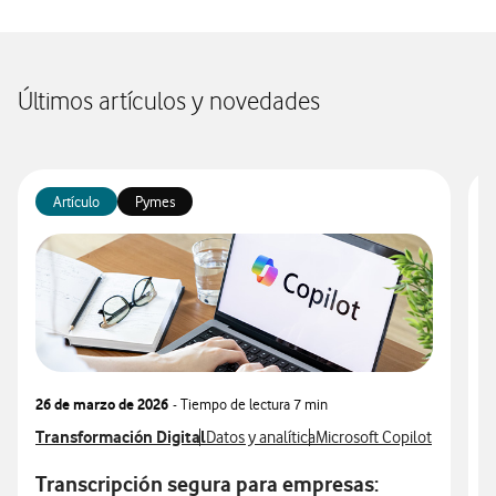
Últimos artículos y novedades
Artículo
Pymes
26 de marzo de 2026
- Tiempo de lectura
7 min
1
Ver más articulos relacionados con
Transformación Digital
Ver más artículos con
Ver más artículos con
V
T
Datos y analítica
Microsoft Copilot
V
M
Transcripción segura para empresas: