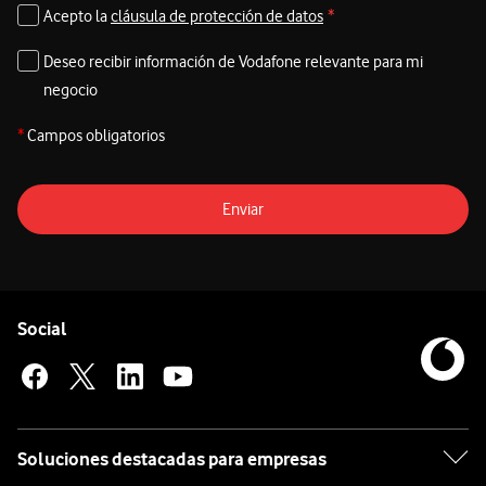
Acepto la
cláusula de protección de datos
*
Deseo recibir información de Vodafone relevante para mi
negocio
*
Campos obligatorios
Enviar
Pie de página de Vodafone
Enlaces a las redes sociales de Vodafone
Social
Soluciones destacadas para empresas