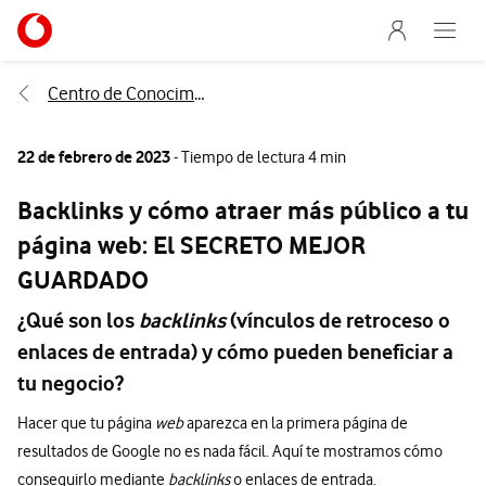
Menu nave
Ir a la pagina principal de vodafone.es
Abre e
Menu navegación Segmento
Centro de Conocimiento
22 de febrero de 2023
- Tiempo de lectura 4 min
Backlinks y cómo atraer más público a tu
página web: El SECRETO MEJOR
GUARDADO
¿Qué son los
backlinks
(vínculos de retroceso o
enlaces de entrada) y cómo pueden beneficiar a
tu negocio?
Hacer que tu página
web
aparezca en la primera página de
resultados de Google no es nada fácil. Aquí te mostramos cómo
conseguirlo mediante
backlinks
o enlaces de entrada.