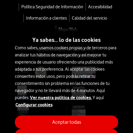
Política Seguridad de Información
Accesibilidad
Información a clientes
Calidad del servicio
Mapa Web
Ya sabes... lo de las cookies
Como sabes, usamos cookies propias y de terceros para
© 2026 Vodafone España S.A.U.
analizar tus hábitos de navegación y así mejorar tu
Avda. América 115, 28042 Madrid
experiencia de usuario ofreciendo una publicidad más
adaptada a tus preferencia. Al aceptar las cookies
consientes estos usos, pero podrás retirar tu
consentimiento sin problema en las funciones de tu
navegador y no te llevará más de 4 minutos. Aquí
Ver nuestra política de cookies.
puedes
Y aquí
Configurar cookies
Aceptar todas