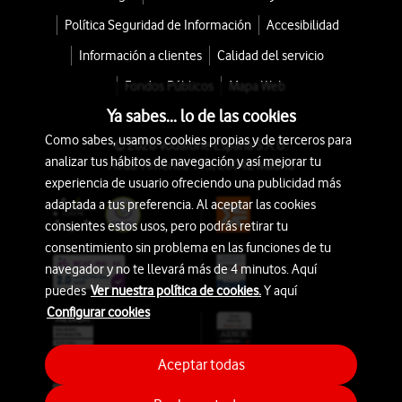
Política Seguridad de Información
Accesibilidad
Información a clientes
Calidad del servicio
Fondos Públicos
Mapa Web
Ya sabes... lo de las cookies
Como sabes, usamos cookies propias y de terceros para
© 2026 Vodafone España S.A.U.
analizar tus hábitos de navegación y así mejorar tu
Avda. América 115, 28042 Madrid
experiencia de usuario ofreciendo una publicidad más
adaptada a tus preferencia. Al aceptar las cookies
consientes estos usos, pero podrás retirar tu
consentimiento sin problema en las funciones de tu
navegador y no te llevará más de 4 minutos. Aquí
puedes
Ver nuestra política de cookies.
Y aquí
Configurar cookies
Aceptar todas