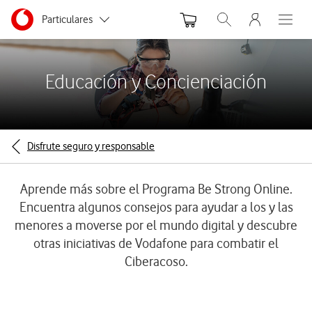
Menu nave
Ir a la pagina principal de vodafone.es
Menu navegación Segmento
Particulares
Abrir buscador. Abr
Abre e
Autónomos
Educación y Concienciación
Pymes
Grandes empresas
y AA.PP.
Disfrute seguro y responsable
Aprende más sobre el Programa Be Strong Online.
Encuentra algunos consejos para ayudar a los y las
menores a moverse por el mundo digital y descubre
otras iniciativas de Vodafone para combatir el
Ciberacoso.