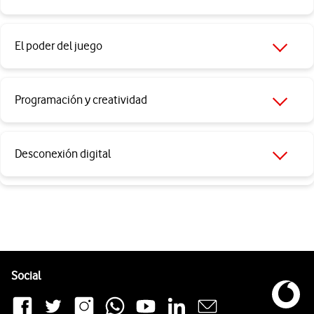
El poder del juego
Programación y creatividad
Desconexión digital
Pie de página de Vodafone
Enlaces a las redes sociales de Vodafone
Social