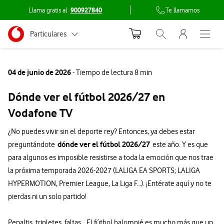
Llama gratis al
900927840
Te llamamos
Menu nave
Ir a la pagina principal de vodafone.es
Menu navegación Segmento
Particulares
Abrir buscador. Abr
Abre e
Conéctate
Autónomos
04 de junio de 2026
- Tiempo de lectura 8 min
Pymes
Dónde ver el fútbol 2026/27 en
Grandes empresas
Vodafone TV
y AA.PP.
¿No puedes vivir sin el deporte rey? Entonces, ya debes estar
dónde ver el fútbol 2026/27
preguntándote
este año. Y es que
para algunos es imposible resistirse a toda la emoción que nos trae
la próxima temporada 2026-2027 (LALIGA EA SPORTS; LALIGA
HYPERMOTION, Premier League, La Liga F…). ¡Entérate aquí y no te
pierdas ni un solo partido!
Penaltis, tripletes, faltas… El fútbol balompié es mucho más que un