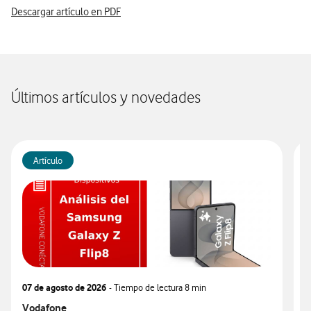
Descargar artículo en PDF
Últimos artículos y novedades
Artículo
07 de agosto de 2026
- Tiempo de lectura
8 min
0
Ver más articulos relacionados con
Vodafone
V
V