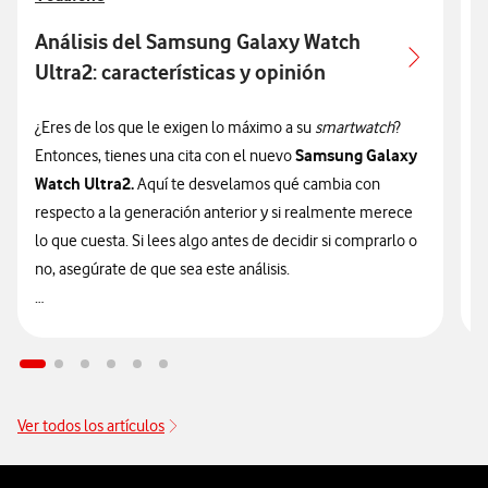
Análisis del Samsung Galaxy Watch
Ultra2: características y opinión
c
¿Eres de los que le exigen lo máximo a su
smartwatch
?
¿
Samsung Galaxy
Entonces, tienes una cita con el nuevo
n
Watch Ultra2.
Aquí te desvelamos qué cambia con
v
respecto a la generación anterior y si realmente merece
d
lo que cuesta. Si lees algo antes de decidir si comprarlo o
t
no, asegúrate de que sea este análisis.

🔥 ¡ATENCIÓN! En Vodafone puedes hacerte con el nuevo
n
Galaxy Watch Ultra2 financiado
sin intereses desde solo
9
14€/mes junto a tu tarifa.
Ver todos los artículos
Pie de página de Vodafone