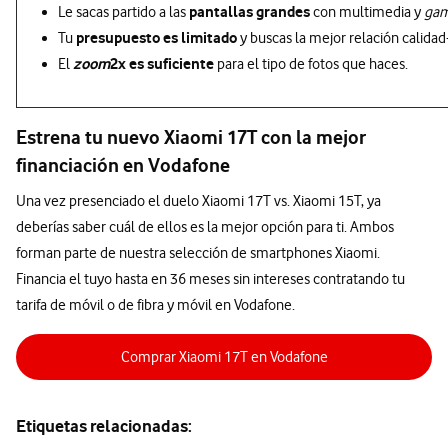
pantallas grandes
Le sacas partido a las
con multimedia y
gam
presupuesto es limitado
Tu
y buscas la mejor relación calidad
zoom
2x es suficiente
El
para el tipo de fotos que haces.
Estrena tu nuevo Xiaomi 17T con la mejor
financiación en Vodafone
Una vez presenciado el duelo Xiaomi 17T vs. Xiaomi 15T, ya
deberías saber cuál de ellos es la mejor opción para ti. Ambos
forman parte de nuestra selección de smartphones Xiaomi.
Financia el tuyo hasta en 36 meses sin intereses contratando tu
tarifa de móvil o de fibra y móvil en Vodafone.
Comprar Xiaomi 17T en Vodafone
Etiquetas relacionadas: