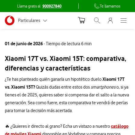
Llama gratis al
900927840
Te llamamos
Menu nave
Ir a la pagina principal de vodafone.es
Menu navegación Segmento
Particulares
Abrir buscador. Abr
Abre e
Conéctate
Autónomos
01 de junio de 2026
- Tiempo de lectura 6 min
Pymes
Xiaomi 17T vs. Xiaomi 15T: comparativa,
Grandes empresas
diferencias y características
y AA.PP.
Xiaomi 17T
¿Te has planteado quién ganaría un hipotético duelo
vs. Xiaomi 15T?
Quizás dudas entre estos dos
smartphones
o, si ya
tienes el de 2025, quieres saber si compensa dar el salto a la nueva
generación. Sea como fuere, esta comparativa te vendrá de perlas
para tomar la decisión más acertada.
catálogo
🔥 ¿Quieres ir directo al grano? Echa un vistazo a nuestro
de móviles Xiaomi
disponible en Vodafone y compara precios