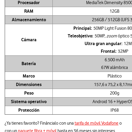
Procesador
MediaTek Dimensity 8500
RAM
12GB
Almacenamiento
256GB / 512GB (UFS 3
Principal:
50MP Light Fusion 800
Teleobjetivo:
50MP,
zoom
óptico 
Cámara
Ultra gran angular:
12MP
Frontal:
32MP
6.500 mAh
Batería
67W alámbrica
Marco
Plástico
Dimensiones
157,6 x 75,2 x 8,17
Peso
200g
Sistema operativo
Android 16 + HyperO
Protección
IP68
¿Ya tienes favorito? Fináncialo con una
tarifa de móvil Vodafone
o
con un
paquete fibra + móvil
hasta en 36 meses sin intereses.