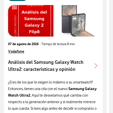
07 de agosto de 2026
- Tiempo de lectura
8 min
0
Ver más articulos relacionados con
Vodafone
V
V
Análisis del Samsung Galaxy Watch
Ultra2: características y opinión
c
¿Eres de los que le exigen lo máximo a su
smartwatch
?
¿
Samsung Galaxy
Entonces, tienes una cita con el nuevo
n
Watch Ultra2.
Aquí te desvelamos qué cambia con
v
respecto a la generación anterior y si realmente merece
d
lo que cuesta. Si lees algo antes de decidir si comprarlo o
t