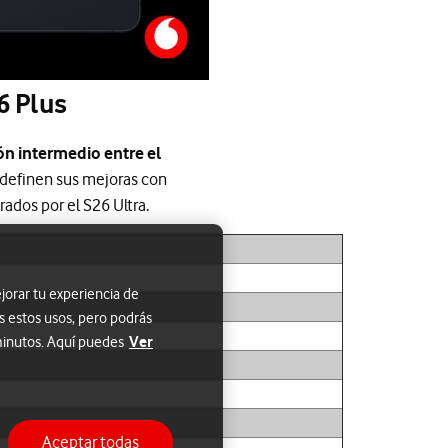
6 Plus
ón intermedio entre el
da definen sus mejoras con
ados por el S26 Ultra.
jorar tu experiencia de
s estos usos, pero podrás
Ver
 minutos. Aquí puedes
Aceptar todas