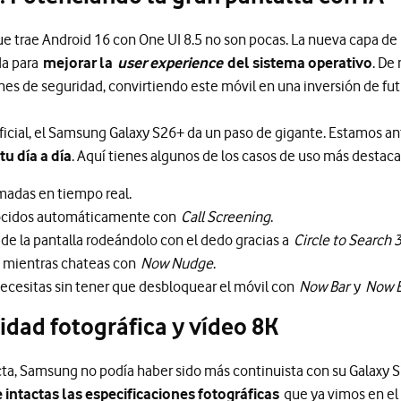
e trae Android 16 con One UI 8.5 no son pocas. La nueva capa d
da para
mejorar la
user experience
del sistema operativo
. De
hes de seguridad, convirtiendo este móvil en una inversión de fut
tificial, el Samsung Galaxy S26+ da un paso de gigante. Estamos 
u día a día
. Aquí tienes algunos de los casos de uso más destac
madas en tiempo real.
nocidos automáticamente con
Call Screening
.
de la pantalla rodeándolo con el dedo gracias a
Circle to Search 3
s mientras chateas con
Now Nudge
.
ecesitas sin tener que desbloquear el móvil con
Now Bar
y
Now B
idad fotográfica y vídeo 8K
ecta, Samsung no podía haber sido más continuista con su Galaxy S
intactas las especificaciones fotográficas
que ya vimos en el