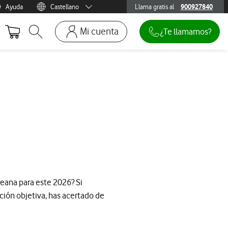
Ayuda
Castellano
Llama gratis al
900927840
900927840
Menu idioma
Català
Mi cuenta
¿Te llamamos?
Abrir buscador. Abre en ventana modal
Ir a la pagina acceso clientes. Abre en p
Mi Vodafone
Móviles y dispositivos
Añadir línea adicional
Mis facturas
Mis pedidos
Recargas
reana para este 2026? Si
ción objetiva, has acertado de