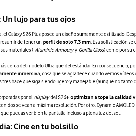
 Un lujo para tus ojos
ma, el Galaxy S26 Plus posee un diseño sumamente estilizado. Des
resumir de tener un
perfil de solo 7,3 mm
. Esa sofisticación se
 sus materiales (
Aluminio Armoury
y
Gorilla Glass
) como por su c
 más cerca del modelo Ultra que del estándar. En consecuencia, p
ramente inmersiva
, cosa que se agradece cuando vemos vídeos d
s tres hace que siga siendo ligero y manejable (aunque no tanto 
orporadas por el
display
del S26+
optimizan a tope la calidad v
ontenidos se vean a máxima resolución. Por otro, Dynamic AMOLED
a que puedas ver bien la pantalla incluso a plena luz del sol.
ia: Cine en tu bolsillo