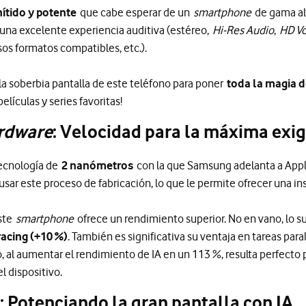
nítido y potente
que cabe esperar de un
smartphone
de gama alt
una excelente experiencia auditiva (estéreo,
Hi-Res Audio
,
HD Vo
os formatos compatibles, etc.).
 la soberbia pantalla de este teléfono para poner
toda la magia d
elículas y series favoritas!
rdware
: Velocidad para la máxima exi
tecnología de
2 nanómetros
con la que Samsung adelanta a Apple
ar este proceso de fabricación, lo que le permite ofrecer una ins
este
smartphone
ofrece un rendimiento superior. No en vano, lo 
acing (+10 %)
. También es significativa su ventaja en tareas par
, al aumentar el rendimiento de IA en un 113 %, resulta perfecto
l dispositivo.
: Potenciando la gran pantalla con IA