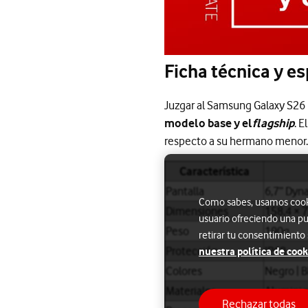
Ficha técnica y e
Juzgar al Samsung Galaxy S26 P
modelo base y el
flagship
. E
respecto a su hermano menor. 
Característica
Pantalla
6,7’’ Dy
Como sabes, usamos cookie
Dimensiones
158,4 × 
usuario ofreciendo una pu
Peso
190g
retirar tu consentimiento
Protección
IP68
nuestra política de cook
Colores
Negro | B
Materiales
Aluminio 
Rechazar todas