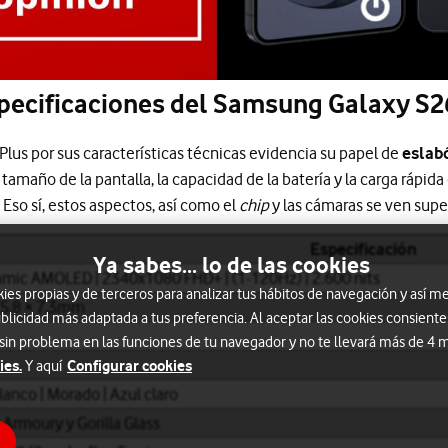
specificaciones del Samsung Galaxy S2
lus por sus características técnicas evidencia su papel de
eslab
l tamaño de la pantalla, la capacidad de la batería y la carga rápi
Eso sí, estos aspectos, así como el
chip
y las cámaras se ven super
Especificación
Ya sabes... lo de las cookies
namic AMOLED | 2340x1080 FHD+ | (1-120Hz) | 2.600 nits
s propias y de terceros para analizar tus hábitos de navegación y así me
75,8 × 7,3mm
blicidad más adaptada a tus preferencia. Al aceptar las cookies consiente
 sin problema en las funciones de tu navegador y no te llevará más de 4
ies.
Configurar cookies
Y aquí
lanco | Morado | Azul claro
Armoury y Gorilla Glass