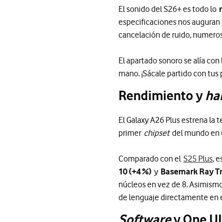
El sonido del S26+ es todo lo
especificaciones nos auguran 
cancelación de ruido, numeros
El apartado sonoro se alía con
mano. ¡Sácale partido con tus p
Rendimiento y
ha
El Galaxy A26 Plus estrena la 
primer
chipset
del mundo en us
Comparado con el
S25 Plus
, 
10 (+4 %)
y
Basemark Ray Tr
núcleos en vez de 8. Asimismo
de lenguaje directamente en e
Software
y One UI