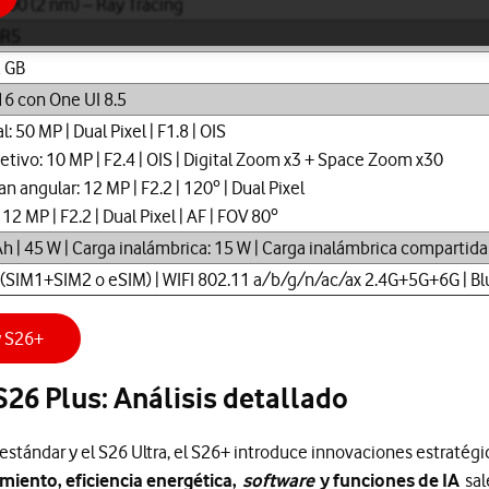
600 (2 nm) – Ray Tracing
DR5
2 GB
16 con One UI 8.5
l: 50 MP | Dual Pixel | F1.8 | OIS
etivo: 10 MP | F2.4 | OIS | Digital Zoom x3 + Space Zoom x30
ran angular: 12 MP | F2.2 | 120º | Dual Pixel
 12 MP | F2.2 | Dual Pixel | AF | FOV 80º
 | 45 W | Carga inalámbrica: 15 W | Carga inalámbrica compartida
 (SIM1+SIM2 o eSIM) | WIFI 802.11 a/b/g/n/ac/ax 2.4G+5G+6G | Blu
y S26+
6 Plus: Análisis detallado
 estándar y el S26 Ultra, el S26+ introduce innovaciones estratégi
miento, eficiencia energética,
software
y funciones de IA
sal