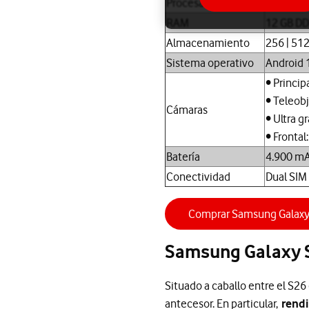
Procesador
Exynos 2
RAM
12 GB D
Almacenamiento
256 | 51
Sistema operativo
Android 
• Principa
• Teleobj
Cámaras
• Ultra g
• Frontal:
Batería
4.900 mAh
Conectividad
Dual SIM
Comprar Samsung Galax
Samsung Galaxy S2
Situado a caballo entre el S26
antecesor. En particular,
rendi