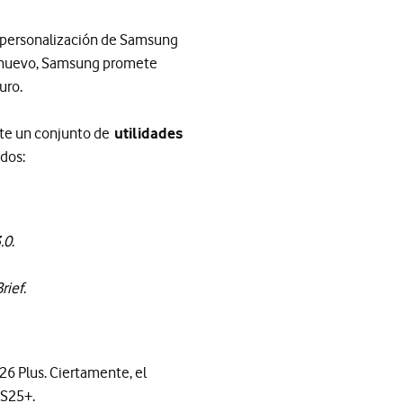
e personalización de Samsung
 nuevo, Samsung promete
uro.
ante un conjunto de
utilidades
ados:
.0
.
rief
.
26 Plus. Ciertamente, el
 S25+.