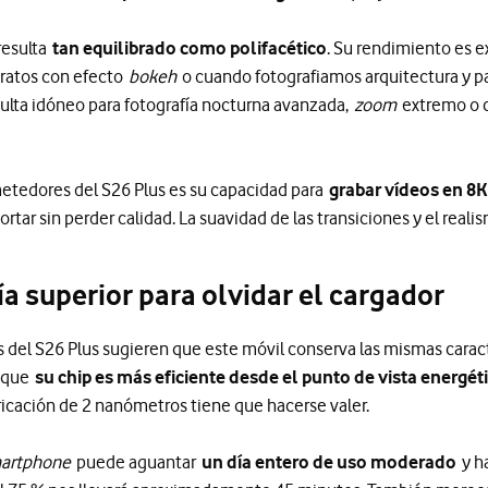
resulta
tan equilibrado como polifacético
. Su rendimiento es 
etratos con efecto
bokeh
o cuando fotografiamos arquitectura y pai
esulta idóneo para fotografía nocturna avanzada,
zoom
extremo o c
etedores del S26 Plus es su capacidad para
grabar vídeos en 8K
cortar sin perder calidad. La suavidad de las transiciones y el rea
a superior para olvidar el cargador
cas del S26 Plus sugieren que este móvil conserva las mismas caract
r que
su chip es más eficiente desde el punto de vista energét
ricación de 2 nanómetros tiene que hacerse valer.
artphone
puede aguantar
un día entero de uso moderado
y ha