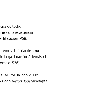
pués de todo,
 une a una resistencia
ertificación IP68.
odremos disfrutar de
una
e larga duración. Además, el
como el S26).
isual
. Por un lado, AI Pro
 2X con
Vision Booster
adapta