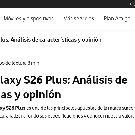
os, ayuda e idioma
rio
Móviles y dispositivos
Más servicios
Plan Amigo
one TV
Móviles
Alianza Vodafone e Iberdrola
s: Análisis de características y opinión
l 5G
Imagen y Sonido
Servicios avanzados
tura
Ver todos
po de lectura 8 min
encias
axy S26 Plus: Análisis de
cas y opinión
xy S26 Plus
es una de las principales apuestas de la marca surco
ca, analizar a fondo sus especificaciones y conocer nuestra valora