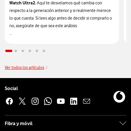
Watch Ultra2.
Aquí te desvelamos qué cambia con
v
respecto a la generación anterior y si realmente merece
d
lo que cuesta. Si lees algo antes de decidir si comprarlo o
t
no, asegúrate de que sea este análisis.

🔥 ¡ATENCIÓN! En Vodafone puedes hacerte con el nuevo
n
Galaxy Watch Ultra2 financiado
sin intereses desde solo
9
14€/mes junto a tu tarifa.
Ver todos los artículos
Pie de página de Vodafone
Enlaces a las redes sociales de Vodafone
Social
Fibra y móvil