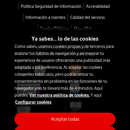
Política Seguridad de Información
Accesibilidad
Información a clientes
Calidad del servicio
Fondos Públicos
Mapa Web
Ya sabes... lo de las cookies
Como sabes, usamos cookies propias y de terceros para
© 2026 Vodafone España S.A.U.
analizar tus hábitos de navegación y así mejorar tu
Avda. América 115, 28042 Madrid
experiencia de usuario ofreciendo una publicidad más
adaptada a tus preferencia. Al aceptar las cookies
consientes estos usos, pero podrás retirar tu
consentimiento sin problema en las funciones de tu
navegador y no te llevará más de 4 minutos. Aquí
Ver nuestra política de cookies.
puedes
Y aquí
Configurar cookies
Aceptar todas