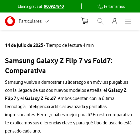
Llama gratis al
900927840
Te llamamos
Menu nave
Ir a la pagina principal de vodafone.es
Menu navegación Segmento
Particulares
Abrir buscador. Abr
Abre e
Conéctate
Autónomos
14 de julio de 2025
- Tiempo de lectura 4 min
Pymes
Samsung Galaxy Z Flip 7 vs Fold7:
Grandes empresas
Comparativa
y AA.PP.
Samsung vuelve a demostrar su liderazgo en móviles plegables
Galaxy Z
con la llegada de sus dos nuevos modelos estrella: el
Flip 7
Galaxy Z Fold7
y el
. Ambos cuentan con la última
tecnología, inteligencia artificial avanzada y pantallas
impresionantes. Pero… ¿cuál es mejor para ti? En esta comparativa
te explicamos sus diferencias clave y para qué tipo de usuario está
pensado cada uno.