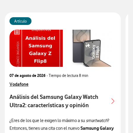
Artículo
07 de agosto de 2026
- Tiempo de lectura
8 min
0
Ver más articulos relacionados con
Vodafone
V
V
Análisis del Samsung Galaxy Watch
Ultra2: características y opinión
c
¿Eres de los que le exigen lo máximo a su
smartwatch
?
¿
Samsung Galaxy
Entonces, tienes una cita con el nuevo
n