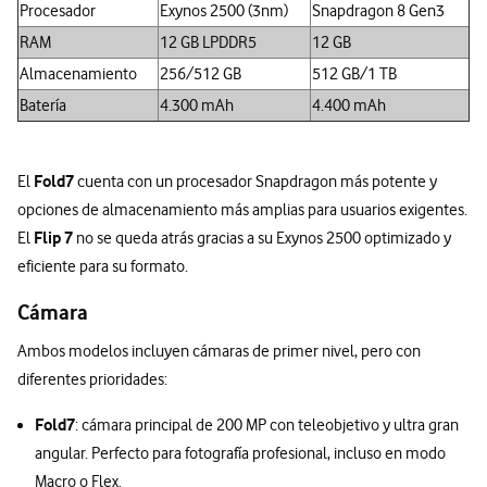
Procesador
Exynos 2500 (3nm)
Snapdragon 8 Gen3
RAM
12 GB LPDDR5
12 GB
Almacenamiento
256/512 GB
512 GB/1 TB
Batería
4.300 mAh
4.400 mAh
Fold7
El
cuenta con un procesador Snapdragon más potente y
opciones de almacenamiento más amplias para usuarios exigentes.
Flip 7
El
no se queda atrás gracias a su Exynos 2500 optimizado y
eficiente para su formato.
Cámara
Ambos modelos incluyen cámaras de primer nivel, pero con
diferentes prioridades:
Fold7
: cámara principal de 200 MP con teleobjetivo y ultra gran
angular. Perfecto para fotografía profesional, incluso en modo
Macro o Flex.