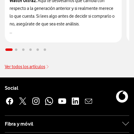
Watch Ultra2.
Aquí te desvelamos qué cambia con
v
respecto a la generación anterior y si realmente merece
d
lo que cuesta. Si lees algo antes de decidir si comprarlo o
t
no, asegúrate de que sea este análisis.

🔥 ¡ATENCIÓN! En Vodafone puedes hacerte con el nuevo
n
Galaxy Watch Ultra2 financiado
sin intereses desde solo
9
14€/mes junto a tu tarifa.
Ver todos los artículos
Pie de página de Vodafone
Enlaces a las redes sociales de Vodafone
Social
Fibra y móvil