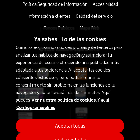
Política Seguridad de Información
Accesibilidad
Información a clientes
Calidad del servicio
Fondos Públicos
Mapa Web
Ya sabes... lo de las cookies
Como sabes, usamos cookies propias y de terceros para
© 2026 Vodafone España S.A.U.
analizar tus hábitos de navegación y así mejorar tu
Avda. América 115, 28042 Madrid
experiencia de usuario ofreciendo una publicidad más
adaptada a tus preferencia. Al aceptar las cookies
consientes estos usos, pero podrás retirar tu
consentimiento sin problema en las funciones de tu
navegador y no te llevará más de 4 minutos. Aquí
Ver nuestra política de cookies.
puedes
Y aquí
Configurar cookies
Aceptar todas
Rechazar todas