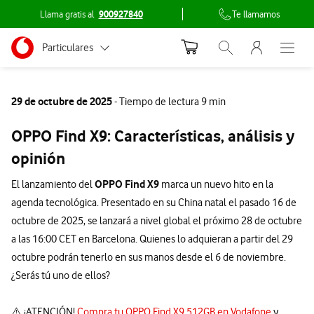
Llama gratis al
900927840
Te llamamos
Menu nave
Ir a la pagina principal de vodafone.es
Menu navegación Segmento
Particulares
Abrir buscador. Abr
Abre e
Conéctate
Autónomos
29 de octubre de 2025
- Tiempo de lectura 9 min
Pymes
OPPO Find X9: Características, análisis y
Grandes empresas
opinión
y AA.PP.
OPPO Find X9
El lanzamiento del
marca un nuevo hito en la
agenda tecnológica. Presentado en su China natal el pasado 16 de
octubre de 2025, se lanzará a nivel global el próximo 28 de octubre
a las 16:00 CET en Barcelona. Quienes lo adquieran a partir del 29
octubre podrán tenerlo en sus manos desde el 6 de noviembre.
¿Serás tú uno de ellos?
⚠️ ¡ATENCIÓN!
Compra tu OPPO Find X9 512GB en Vodafone
y