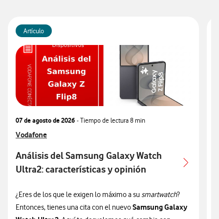
Artículo
07 de agosto de 2026
- Tiempo de lectura
8 min
0
Ver más articulos relacionados con
Vodafone
V
V
Análisis del Samsung Galaxy Watch
Ultra2: características y opinión
c
¿Eres de los que le exigen lo máximo a su
smartwatch
?
¿
Samsung Galaxy
Entonces, tienes una cita con el nuevo
n