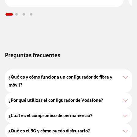
Vodafone
Pri
TV
Preguntas frecuentes
HBO Max
Disney+
Para
¿Qué es y cómo funciona un configurador de fibra y
añadir
móvil?
o
modificar
¿Por qué utilizar el configurador de Vodafone?
productos
adicionales
¿Cuál es el compromiso de permanencia?
lo
podrás
¿Qué es el 5G y cómo puedo disfrutarlo?
hacer