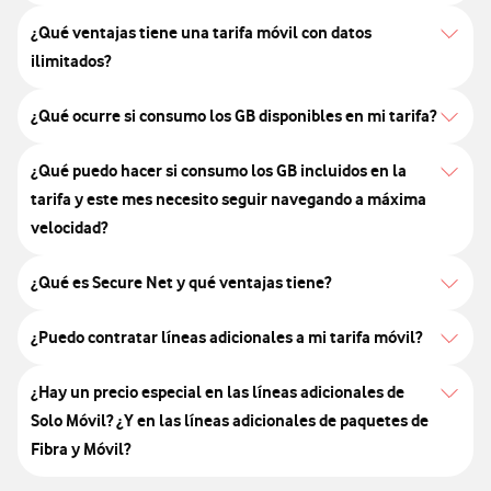
durante
¿Qué ventajas tiene una tarifa móvil con datos
el
ilimitados?
proceso
de
¿Qué ocurre si consumo los GB disponibles en mi tarifa?
compra
haciendo
¿Qué puedo hacer si consumo los GB incluidos en la
click
tarifa y este mes necesito seguir navegando a máxima
en
velocidad?
el
botón
¿Qué es Secure Net y qué ventajas tiene?
¡Lo
quiero!
¿Puedo contratar líneas adicionales a mi tarifa móvil?
¿Qué
¿Hay un precio especial en las líneas adicionales de
ventajas
Solo Móvil? ¿Y en las líneas adicionales de paquetes de
Fibra y Móvil?
tengo