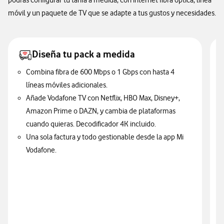
Líneas
podrás configurar tu tarifa a medida, con internet fibra óptica, línea
móvil y un paquete de TV que se adapte a tus gustos y necesidades.
móviles
con
minutos
Diseña tu pack a medida
ilimitados
Combina fibra de 600 Mbps o 1 Gbps con hasta 4
líneas móviles adicionales.
GB
GB
GB
Añade Vodafone TV con Netflix, HBO Max, Disney+,
Ilimitados
Ilimitados
Ilimitados
Amazon Prime o DAZN, y cambia de plataformas
cuando quieras. Decodificador 4K incluido.
Añade
Una sola factura y todo gestionable desde la app Mi
tu
Vodafone.
contenido
de
TV