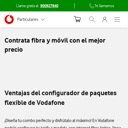
Llama gratis al
900927840
Te llamamos
Menu nave
Ir a la pagina principal de vodafone.es
Menu navegación Segmento
Configura
Particulares
Abrir buscador. Abr
Abre e
tu
Autónomos
Contrata fibra y móvil con el mejor
tarifa
Pymes
precio
Selecciona
Grandes empresas
y AA.PP.
la
velocidad
de
Ventajas del configurador de paquetes
fibra
flexible de Vodafone
600Mb
1Gb
¡Diseña tu combo perfecto y disfrútalo al máximo! En Vodafone