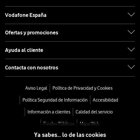
ultrarrápida
para
Vodafone España
descargar,
jugar
Ofertas y promociones
y
navegar
Ayuda al cliente
sin
interrupciones.
Contacta con nosotros
Datos
y
Aviso Legal
Política de Privacidad y Cookies
minutos
Política Seguridad de Información
Accesibilidad
ilimitados
Información a clientes
Calidad del servicio
Líneas
Fondos Públicos
Mapa Web
móviles
que
Ya sabes... lo de las cookies