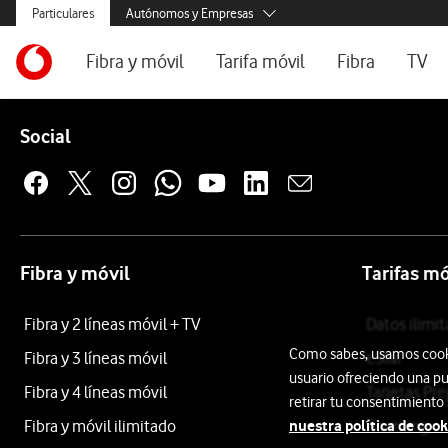
Menús secundarios. Enlace a particulares, empresas y autónom
Particulares
Autónomos y Empresas
Menus de segmentación para empresas y autónomos
Menu navegación principal. Para dispositivos de escrito
Autónomos
Ir a la pagina principal de vodafone.es
Fibra y móvil
Tarifa móvil
Fibra
TV
Pymes
Pie de página de Vodafone
Inicio
Grandes empresas
Ofertas especiales
Tarifas móvil contrato
Tarifas de fibra
Vodaf
y AA.PP.
Enlaces a las redes sociales de Vodafone
Social
Dispositivos
Tarifas Fibra y Móvil
Tarifas móvil prepago
Internet portáti
Smartwatch
Samsung
Tarifas Fibra y 2 Móvil
Consulta Cober
Samsung
Internet portátil 5G
Segundas Resid
Galaxy
Fit3
Fibra y móvil
Tarifas mó
Configura tu tarifa
Gris
40mm
Fibra y 2 líneas móvil + TV
Datos ilimi
Como sabes, usamos cookie
Samsung
Fibra y 3 líneas móvil
eSIM
usuario ofreciendo una pu
Fibra y 4 líneas móvil
Tarjetas Pr
retirar tu consentimiento
nuestra política de cook
Fibra y móvil ilimitado
Roaming