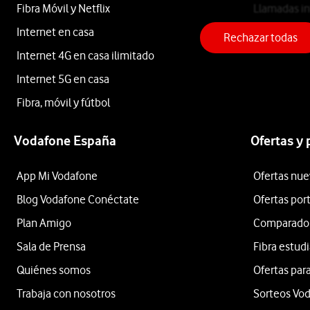
Galaxy
Fibra Móvil y Netflix
Llamadas in
Internet en casa
Teléfono fij
Fit3
Rechazar todas
Internet 4G en casa ilimitado
Internet 5G en casa
Gris
Fibra, móvil y fútbol
40mm
Vodafone España
Ofertas y
App Mi Vodafone
Ofertas nue
Blog Vodafone Conéctate
Ofertas por
desde
36
Plan Amigo
Comparador 
€
Sala de Prensa
Fibra estud
o
Quiénes somos
Ofertas para
1
€/mes
x
Trabaja con nosotros
Sorteos Vo
36