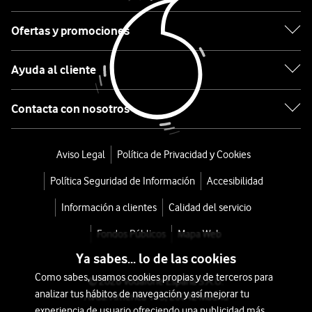
3
7335U
Ofertas y promociones
8GB
256GB
Ayuda al cliente
HP
Contacta con nosotros
Portátil
255R
Aviso Legal
Política de Privacidad y Cookies
G10
Política Seguridad de Información
Accesibilidad
15.6”
Información a clientes
Calidad del servicio
con
Fondos Públicos
Mapa Web
bolsa
Ya sabes... lo de las cookies
Como sabes, usamos cookies propias y de terceros para
© 2026 Vodafone España S.A.U.
y
analizar tus hábitos de navegación y así mejorar tu
Avda. América 115, 28042 Madrid
experiencia de usuario ofreciendo una publicidad más