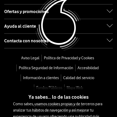
256GB
Ofertas y promociones
Rosa
palo
Ayuda al cliente
desde
Contacta con nosotros
684
€
709€
Aviso Legal
Política de Privacidad y Cookies
o
15
Política Seguridad de Información
Accesibilidad
€/mes
x
Información a clientes
Calidad del servicio
36
meses
Fondos Públicos
Mapa Web
+
Ya sabes... lo de las cookies
Tarifa
Como sabes, usamos cookies propias y de terceros para
© 2026 Vodafone España S.A.U.
Móvil
analizar tus hábitos de navegación y así mejorar tu
Avda. América 115, 28042 Madrid
experiencia de usuario ofreciendo una publicidad más