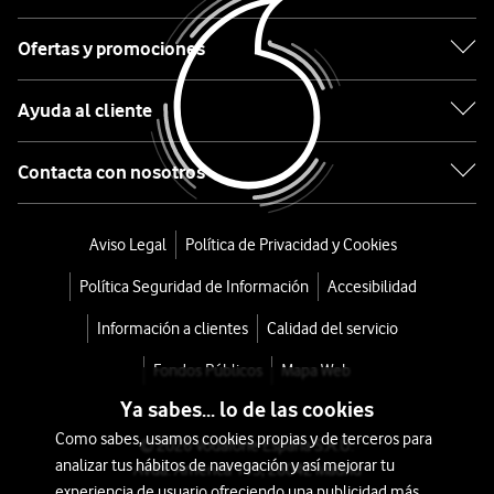
FHD
Ofertas y promociones
27''
Ayuda al cliente
desde
108
Contacta con nosotros
€
109€
o
2
Aviso Legal
Política de Privacidad y Cookies
€/mes
x
Política Seguridad de Información
Accesibilidad
36
meses
Información a clientes
Calidad del servicio
+
Fondos Públicos
Mapa Web
Tarifa
Ya sabes... lo de las cookies
Móvil
Como sabes, usamos cookies propias y de terceros para
© 2026 Vodafone España S.A.U.
analizar tus hábitos de navegación y así mejorar tu
Avda. América 115, 28042 Madrid
experiencia de usuario ofreciendo una publicidad más