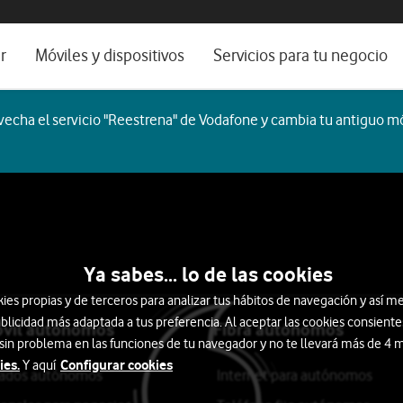
os, ayuda e idioma
rio
r
Móviles y dispositivos
Servicios para tu negocio
Catálogo de móviles
Servicios profesionales
echa el servicio "Reestrena" de Vodafone y cambia tu antiguo mó
Ordenadores
Por ser cliente
Ver todos
Blog Autónomos y Negocios
martTech
Auriculares
Smartwatch
Ordenadores
ocio
Ya sabes... lo de las cookies
s propias y de terceros para analizar tus hábitos de navegación y así me
blicidad más adaptada a tus preferencia. Al aceptar las cookies consiente
óvil autónomos
Fibra autónomos
 sin problema en las funciones de tu navegador y no te llevará más de 4
ies.
Configurar cookies
Y aquí
itados autónomos
Internet para autónomos