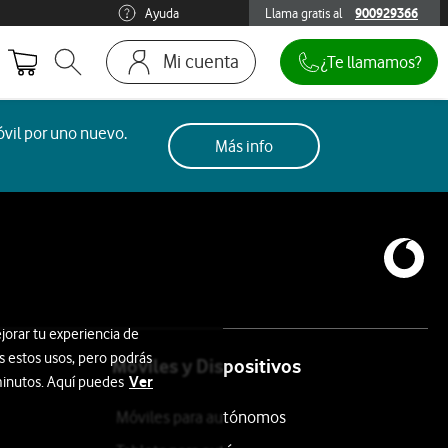
Ayuda
Llama gratis al
900929366
900929366
Mi cuenta
¿Te llamamos?
Abrir buscador. Abre en ventana modal
Ir a la pagina acceso clientes
vil por uno nuevo.
Más info
jorar tu experiencia de
s estos usos, pero podrás
Móviles y Dispositivos
Ver
 minutos. Aquí puedes
Móviles para autónomos