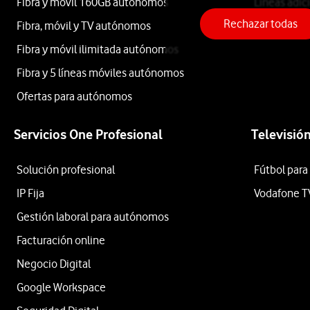
a
Fibra y móvil 160GB autónomos
Líneas adic
precios
Rechazar todas
Fibra, móvil y TV autónomos
Roaming
económicos.
Apple
Fibra y móvil ilimitada autónomos
En
Fibra y 5 líneas móviles autónomos
nuestra
Samsung
tienda
Ofertas para autónomos
online
Xiaomi
Vodafone
Servicios One Profesional
Televisió
podrás
OPPO
encontrar
Solución profesional
Fútbol para
una
Motorola
IP Fija
Vodafone T
selección
Etiqueta
Gestión laboral para autónomos
con
los
Facturación online
mejores
Negocio Digital
móviles
Lo
Google Workspace
Motorola
último
del